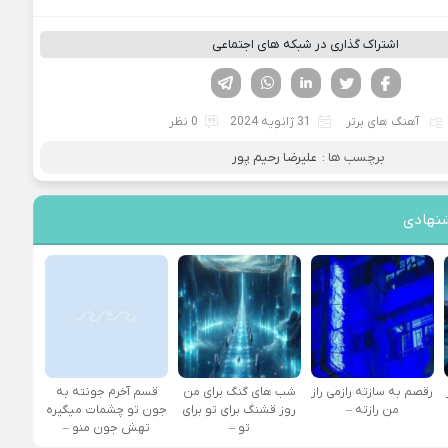
اشتراک گذاری در شبکه های اجتماعی
فیسوک
تویتر
لینکدین
واتساپ
تلگرام
آهنگ های برتر
31 ژانویه 2024
0 نظر
برچسب ها :
علیرضا رحیم پور
نهادی
رقصم به سازته رازمی راز
شب های گنگ برای من
قسم آخرم جونته به
من رازته –
روز قشنگ برای تو برای
جون تو چشمات میگیره
تو –
تهش جون منو –