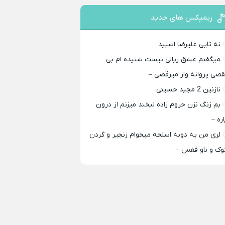
ریمیکس های جدید
نه تایی علیرضا اسپید
میگفتم عشق ریالی نیست شنیده ام بی
قصی پروانه وار میرقصی –
نازنین 2 مجید حسینی
بم زنگ نزن حروم زاده لبخند میزنم از درون
اره –
لری من یه دونه اسلحه میخوام زﻧﺠﻴﺮ و ﮔﺮدن
ﻮک و ﻧﺎو ﻗﻔﺲ –