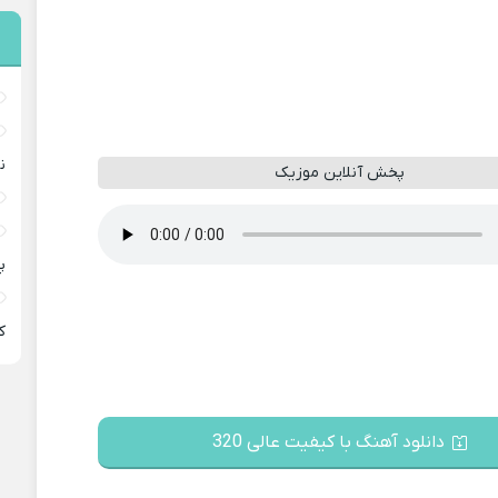
ن
پخش آنلاین موزیک
پ
ﻛ
دانلود آهنگ با کیفیت عالی 320