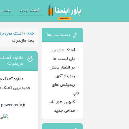
آهنگ جدید
پخش آ
خانه
»
آهنگ های برت
دسته‌بندی‌ها
بچه مازندرانه
آهنگ های برتر
دانلود آهنگ 
پلی لیست ها
مازندرانه
در انتظار پخش
رپورتاژ آگهی
دانلود آهنگ ج
ریمیکس های
جدیدترین آهنگ های
تاپ
گلچین های ناب
n powerinsta.ir
Download Music
مداحی جدید
م