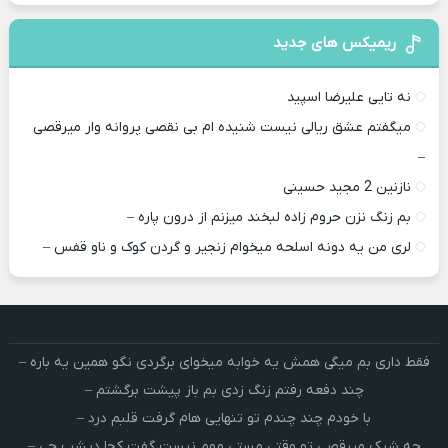
ریمیکس های جدید
نه تایی علیرضا اسپید
میگفتم عشق ریالی نیست شنیده ام بی نقصی پروانه وار میرقصی
–
نازنین 2 مجید حسینی
بم زنگ نزن حروم زاده لبخند میزنم از درون پاره –
لری من یه دونه اسلحه میخوام زﻧﺠﻴﺮ و ﮔﺮدن ﻛﻮک و ﻧﺎو ﻗﻔﺲ –
فقط داری بم میگی همش یه خوابه میخوای برگردی نگو همین یه باره –
چند دفعه رفتم زنگ زدی بم باز پیشت برگشتم –
با خودم چند چندم تو تنهایی هام گرفت قلبم درد –
چه شیک میرقصی تو وقتی مستی مهم نیست گفت کجا دیشب چی –