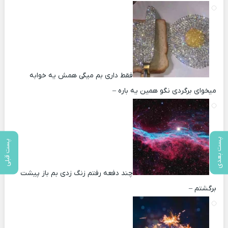
فقط داری بم میگی همش یه خوابه
میخوای برگردی نگو همین یه باره –
پست بعدی
پست قبلی
چند دفعه رفتم زنگ زدی بم باز پیشت
برگشتم –