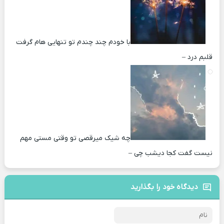
با خودم چند چندم تو تنهایی هام گرفت
قلبم درد –
چه شیک میرقصی تو وقتی مستی مهم
نیست گفت کجا دیشب چی –
دیدگاه خود را بگذارید