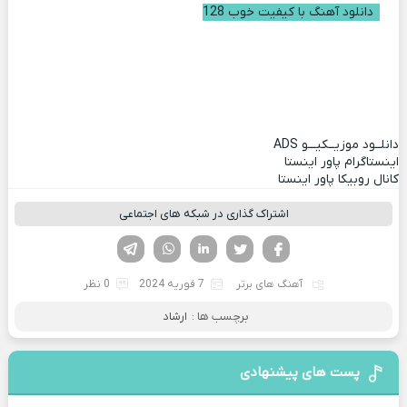
دانلود آهنگ با کیفیت خوب 128
دانلــود موزیــکیـــو
ADS
اینستاگرام پاور اینستا
کانال روبیکا پاور اینستا
اشتراک گذاری در شبکه های اجتماعی
فیسوک
تویتر
لینکدین
واتساپ
تلگرام
آهنگ های برتر
7 فوریه 2024
0 نظر
برچسب ها :
ارشاد
پست های پیشنهادی