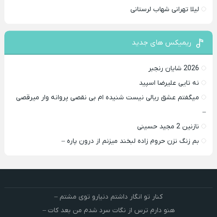
لیلا تهرانی شهاب لرستانی
ریمیکس های جدید
2026 شایان رنجبر
نه تایی علیرضا اسپید
میگفتم عشق ریالی نیست شنیده ام بی نقصی پروانه وار میرقصی
–
نازنین 2 مجید حسینی
بم زنگ نزن حروم زاده لبخند میزنم از درون پاره –
کنار تو انگار داشتم دنیارو توی مشتم –
هنو دارم ترس از نگات سرد شدم من بعد کات –