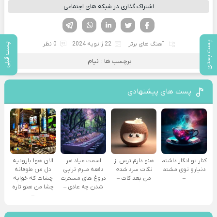
اشتراک گذاری در شبکه های اجتماعی
فیسوک
تویتر
لینکدین
واتساپ
تلگرام
پست بعدی
آهنگ های برتر
22 ژانویه 2024
0 نظر
پست قبلی
برچسب ها :
نیام
پست های پیشنهادی
کنار تو انگار داشتم
هنو دارم ترس از
اسمت میاد هر
الان هوا بارونیه
دنیارو توی مشتم
نگات سرد شدم
دفعه میرم تراپی
دل من طوفانه
–
من بعد کات –
دروغ‌ های مسخرت
چشات که خوابه
شدن چه عادی –
چشا من هنو تاره
–