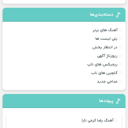
دسته‌بندی‌ها
آهنگ های برتر
پلی لیست ها
در انتظار پخش
رپورتاژ آگهی
ریمیکس های تاپ
گلچین های ناب
مداحی جدید
پیوندها
آهنگ رضا کرمی تارا