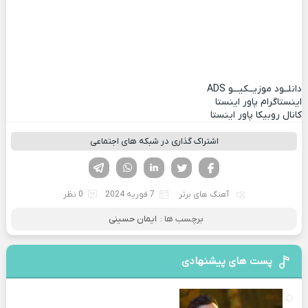
دانلــود موزیــکیـــو
ADS
اینستاگرام پاور اینستا
کانال روبیکا پاور اینستا
اشتراک گذاری در شبکه های اجتماعی
فیسوک
تویتر
لینکدین
واتساپ
تلگرام
آهنگ های برتر
7 فوریه 2024
0 نظر
برچسب ها :
ایمان حسینی
پست های پیشنهادی