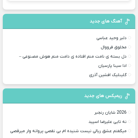
آهنگ های جدید
دلبر وحید عباسی
مخلوق فرووال
دل بسته ی نامت منم افتاده ی دامت منم هوش مصنوعی –
ادا سینا پارسیان
گلینلیک افشین آذری
ریمیکس های جدید
2026 شایان رنجبر
نه تایی علیرضا اسپید
میگفتم عشق ریالی نیست شنیده ام بی نقصی پروانه وار میرقصی