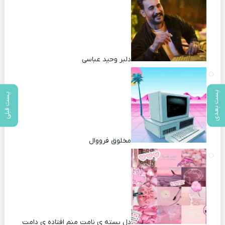
دلبر وحید عباسی
پست بعدی
پست قبلی
مخلوق فرووال
دل بسته ی نامت منم افتاده ی دامت