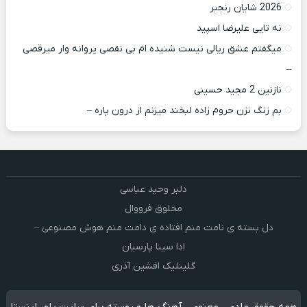
2026 شایان رنجبر
نه تایی علیرضا اسپید
میگفتم عشق ریالی نیست شنیده ام بی نقصی پروانه وار میرقصی
–
نازنین 2 مجید حسینی
بم زنگ نزن حروم زاده لبخند میزنم از درون پاره –
دلبر وحید عباسی
مخلوق فرووال
دل بسته ی نامت منم افتاده ی دامت منم هوش مصنوعی –
ادا سینا پارسیان
گلینلیک افشین آذری
همه حقوق مادی ، معنوی ، آهنگ ها و پوسته برای سایت پاور اینستا