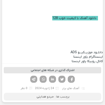
دانلود آهنگ با کیفیت خوب 128
دانلــود موزیــکیـــو
ADS
اینستاگرام پاور اینستا
کانال روبیکا پاور اینستا
اشتراک گذاری در شبکه های اجتماعی
فیسوک
تویتر
لینکدین
واتساپ
تلگرام
آهنگ های برتر
24 ژانویه 2024
0 نظر
برچسب ها :
حیدو هدایتی