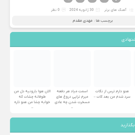
آهنگ های برتر
30 ژانویه 2024
0 نظر
برچسب ها :
مهدی مقدم
نهادی
هنو دارم ترس از نگات
اسمت میاد هر دفعه
الان هوا بارونیه دل من
سرد شدم من بعد کات –
میرم تراپی دروغ‌ های
طوفانه چشات که
مسخرت شدن چه عادی
خوابه چشا من هنو تاره
–
–
بگذارید