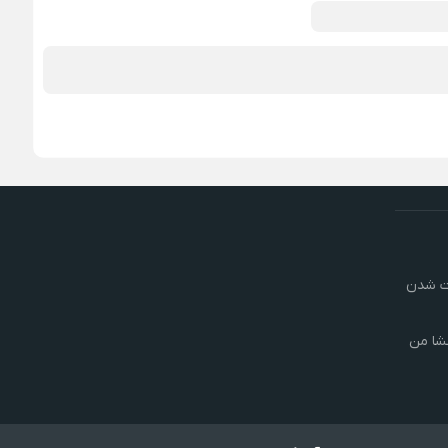
رت شدن
شا من