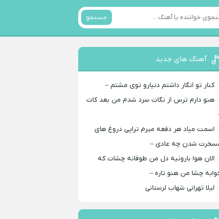
جستجو
آهنگ های جدید
کنار تو انگار داشتم دنیارو توی مشتم –
هنو دارم ترس از نگات سرد شدم من بعد کات
اسمت میاد هر دفعه میرم تراپی دروغ‌ های
سخرت شدن چه عادی –
الان هوا بارونیه دل من طوفانه چشات که
وابه چشا من هنو تاره –
لیلا تهرانی شهاب لرستانی