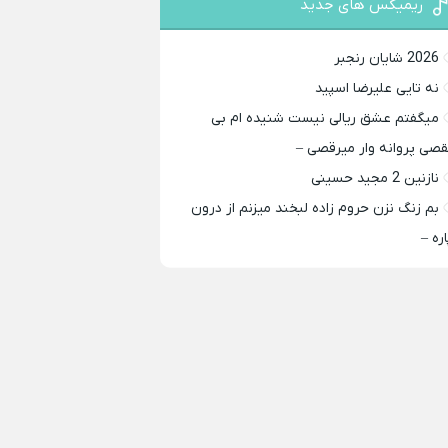
ریمیکس های جدید
2026 شایان رنجبر
نه تایی علیرضا اسپید
میگفتم عشق ریالی نیست شنیده ام بی
قصی پروانه وار میرقصی –
نازنین 2 مجید حسینی
بم زنگ نزن حروم زاده لبخند میزنم از درون
اره –