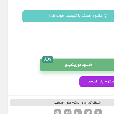
دانلود آهنگ با کیفیت خوب 128
ADS
دانلــود موزیــکیـــو
اگرام پاور اینستا
اشتراک گذاری در شبکه های اجتماعی
فیسوک
تویتر
لینکدین
واتساپ
تلگرام