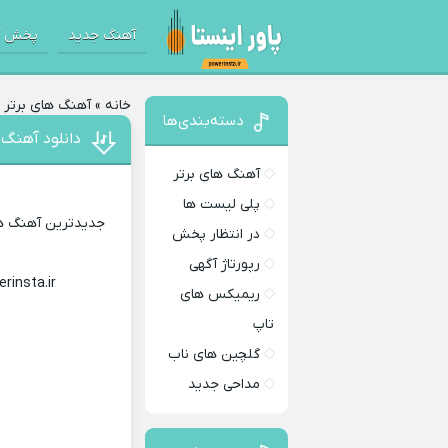
آهنگ جدید
پخش آ
خانه
»
آهنگ های برتر
»
دسته‌بندی‌ها
دانلود آهنگ
آهنگ های برتر
پلی لیست ها
جدیدترین آهنگ های
در انتظار پخش
رپورتاژ آگهی
erinsta.ir
Download Music
ریمیکس های
تاپ
گلچین های ناب
مداحی جدید