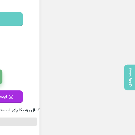
پست بعدی
اینست
کانال روبیکا پاور اینستا