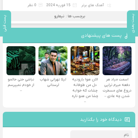
آهنگ های برتر
15 فوریه 2024
0 نظر
پست بعدی
برچسب ها :
نیمارو
پست قبلی
پست های پیشنهادی
اسمت میاد هر
الان هوا بارونیه
لیلا تهرانی شهاب
نباشی حتی حالمو
دفعه میرم تراپی
دل من طوفانه
لرستانی
از خودم نمیپرسم
دروغ‌ های مسخرت
چشات که خوابه
–
شدن چه عادی –
چشا من هنو تاره
–
دیدگاه خود را بگذارید