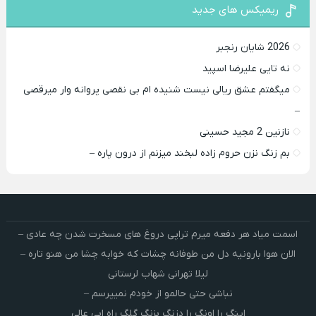
ریمیکس های جدید
2026 شایان رنجبر
نه تایی علیرضا اسپید
میگفتم عشق ریالی نیست شنیده ام بی نقصی پروانه وار میرقصی
–
نازنین 2 مجید حسینی
بم زنگ نزن حروم زاده لبخند میزنم از درون پاره –
اسمت میاد هر دفعه میرم تراپی دروغ‌ های مسخرت شدن چه عادی –
الان هوا بارونیه دل من طوفانه چشات که خوابه چشا من هنو تاره –
لیلا تهرانی شهاب لرستانی
نباشی حتی حالمو از خودم نمیپرسم –
اینگ را اونگ را دزنگ بزنگ گلگ راه ابی عالی