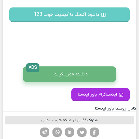
دانلود آهنگ با کیفیت خوب 128
ADS
دانلــود موزیــکیـــو
اینستاگرام پاور اینستا
کانال روبیکا پاور اینستا
اشتراک گذاری در شبکه های اجتماعی
فیسوک
تویتر
لینکدین
واتساپ
تلگرام