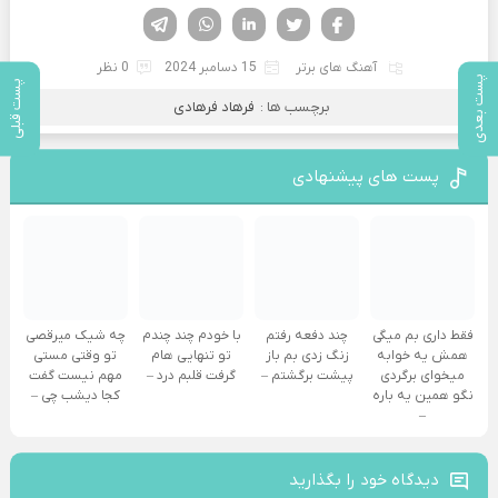
فیسوک
تویتر
لینکدین
واتساپ
تلگرام
آهنگ های برتر
15 دسامبر 2024
0 نظر
پست بعدی
پست قبلی
برچسب ها :
فرهاد فرهادی
پست های پیشنهادی
فقط داری بم میگی
چند دفعه رفتم
با خودم چند چندم
چه شیک میرقصی
همش یه خوابه
زنگ زدی بم باز
تو تنهایی هام
تو وقتی مستی
میخوای برگردی
پیشت برگشتم –
گرفت قلبم درد –
مهم نیست گفت
نگو همین یه باره
کجا دیشب چی –
–
دیدگاه خود را بگذارید