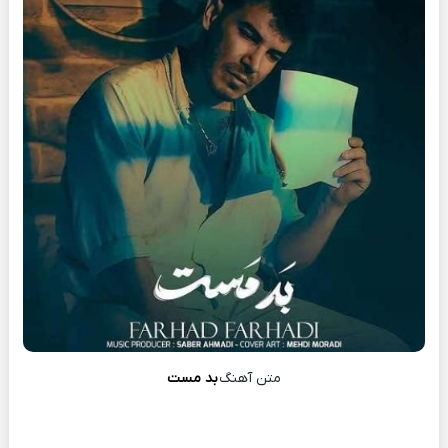
متن آهنگ
بد مست