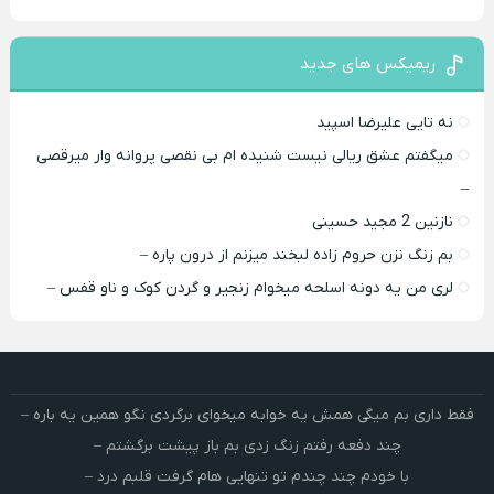
ریمیکس های جدید
نه تایی علیرضا اسپید
میگفتم عشق ریالی نیست شنیده ام بی نقصی پروانه وار میرقصی
–
نازنین 2 مجید حسینی
بم زنگ نزن حروم زاده لبخند میزنم از درون پاره –
لری من یه دونه اسلحه میخوام زﻧﺠﻴﺮ و ﮔﺮدن ﻛﻮک و ﻧﺎو ﻗﻔﺲ –
فقط داری بم میگی همش یه خوابه میخوای برگردی نگو همین یه باره –
چند دفعه رفتم زنگ زدی بم باز پیشت برگشتم –
با خودم چند چندم تو تنهایی هام گرفت قلبم درد –