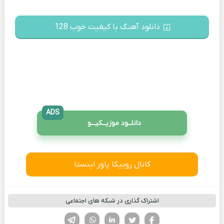
دانلود آهنگ با کیفیت خوب 128
ADS
دانلــود موزیــکیـــو
کانال روبیکا پاور اینستا
اشتراک گذاری در شبکه های اجتماعی
فیسوک
تویتر
لینکدین
واتساپ
تلگرام