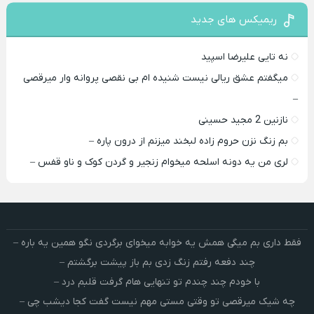
ریمیکس های جدید
نه تایی علیرضا اسپید
میگفتم عشق ریالی نیست شنیده ام بی نقصی پروانه وار میرقصی
–
نازنین 2 مجید حسینی
بم زنگ نزن حروم زاده لبخند میزنم از درون پاره –
لری من یه دونه اسلحه میخوام زﻧﺠﻴﺮ و ﮔﺮدن ﻛﻮک و ﻧﺎو ﻗﻔﺲ –
فقط داری بم میگی همش یه خوابه میخوای برگردی نگو همین یه باره –
چند دفعه رفتم زنگ زدی بم باز پیشت برگشتم –
با خودم چند چندم تو تنهایی هام گرفت قلبم درد –
چه شیک میرقصی تو وقتی مستی مهم نیست گفت کجا دیشب چی –