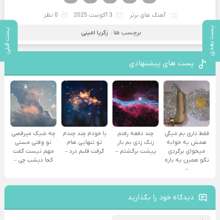
آهنگ های برتر
3 آگوست 2025
0 نظر
پست بعدی
پست قبلی
برچسب ها :
زکریا امینی
پست های پیشنهادی
فقط داری بم میگی
چند دفعه رفتم
با خودم چند چندم
چه شیک میرقصی
همش یه خوابه
زنگ زدی بم باز
تو تنهایی هام
تو وقتی مستی
میخوای برگردی
پیشت برگشتم –
گرفت قلبم درد –
مهم نیست گفت
نگو همین یه باره
کجا دیشب چی –
–
دیدگاه خود را بگذارید