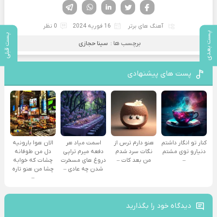
فیسوک
تویتر
لینکدین
واتساپ
تلگرام
آهنگ های برتر
16 فوریه 2024
0 نظر
پست بعدی
پست قبلی
برچسب ها :
سینا حجازی
پست های پیشنهادی
کنار تو انگار داشتم
هنو دارم ترس از
اسمت میاد هر
الان هوا بارونیه
دنیارو توی مشتم
نگات سرد شدم
دفعه میرم تراپی
دل من طوفانه
–
من بعد کات –
دروغ‌ های مسخرت
چشات که خوابه
شدن چه عادی –
چشا من هنو تاره
–
دیدگاه خود را بگذارید