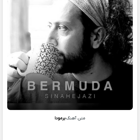
متن آهنگ
برمودا