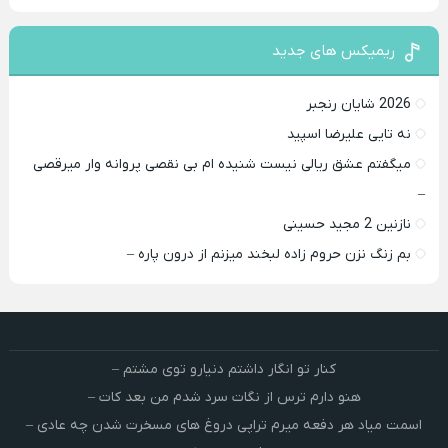
ریمیکس های جدید
2026 شایان رنجبر
نه تایی علیرضا اسپید
میگفتم عشق ریالی نیست شنیده ام بی نقصی پروانه وار میرقصی
–
نازنین 2 مجید حسینی
بم زنگ نزن حروم زاده لبخند میزنم از درون پاره –
کنار تو انگار داشتم دنیارو توی مشتم –
هنو دارم ترس از نگات سرد شدم من بعد کات –
اسمت میاد هر دفعه میرم تراپی دروغ‌ های مسخرت شدن چه عادی –