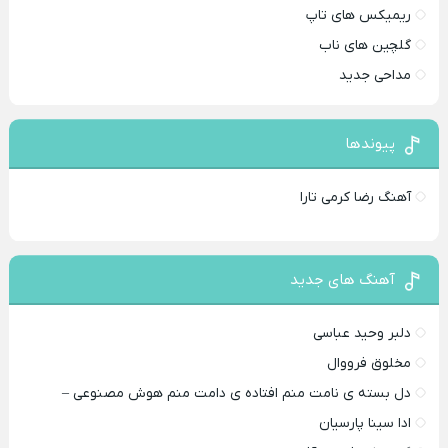
ریمیکس های تاپ
گلچین های ناب
مداحی جدید
پیوندها
آهنگ رضا کرمی تارا
آهنگ های جدید
دلبر وحید عباسی
مخلوق فرووال
دل بسته ی نامت منم افتاده ی دامت منم هوش مصنوعی –
ادا سینا پارسیان