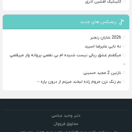
گلینلیک افشین آذری
ریمیکس های جدید
2026 شایان رنجبر
نه تایی علیرضا اسپید
میگفتم عشق ریالی نیست شنیده ام بی نقصی پروانه وار میرقصی
–
نازنین 2 مجید حسینی
بم زنگ نزن حروم زاده لبخند میزنم از درون پاره –
دلبر وحید عباسی
مخلوق فرووال