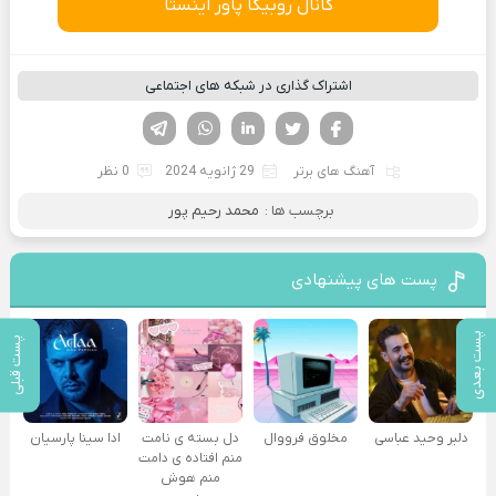
کانال روبیکا پاور اینستا
اشتراک گذاری در شبکه های اجتماعی
فیسوک
تویتر
لینکدین
واتساپ
تلگرام
آهنگ های برتر
29 ژانویه 2024
0 نظر
برچسب ها :
محمد رحیم پور
پست های پیشنهادی
پست بعدی
پست قبلی
دلبر وحید عباسی
مخلوق فرووال
دل بسته ی نامت
ادا سینا پارسیان
منم افتاده ی دامت
منم هوش