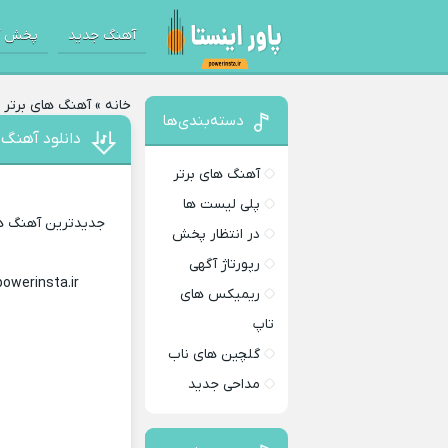
آهنگ جدید
پخش آ
خانه
»
آهنگ های برتر
»
دسته‌بندی‌ها
دانلود آهنگ 
آهنگ های برتر
پلی لیست ها
جدیدترین آهنگ های
در انتظار پخش
رپورتاژ آگهی
powerinsta.ir
Download Music
ریمیکس های
تاپ
گلچین های ناب
مداحی جدید