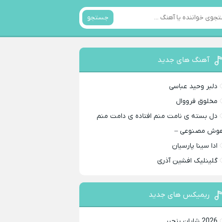
جستجو
آهنگ های جدید
دلبر وحید عباسی
مخلوق فرووال
دل بسته ی نامت منم افتاده ی دامت منم
وش مصنوعی –
ادا سینا پارسیان
گلینلیک افشین آذری
ریمیکس های جدید
2026 شایان رنجبر