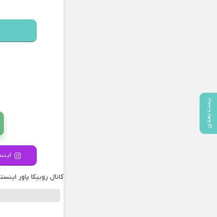
پست بعدی
اینست
کانال روبیکا پاور اینستا