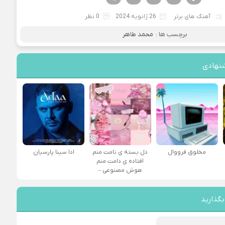
آهنگ های برتر
26 ژانویه 2024
0 نظر
برچسب ها :
محمد طاهر
نهادی
مخلوق فرووال
دل بسته ی نامت منم
ادا سینا پارسیان
افتاده ی دامت منم
هوش مصنوعی –
بگذارید