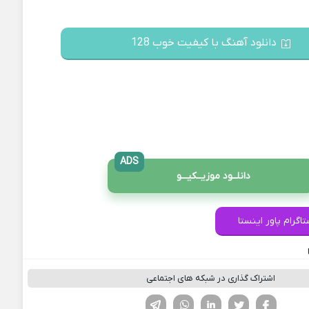
دانلود آهنگ با کیفیت خوب 128
ADS
دانلــود موزیــکیـــو
اگرام پاور اینستا
اشتراک گذاری در شبکه های اجتماعی
فیسوک
تویتر
لینکدین
واتساپ
تلگرام