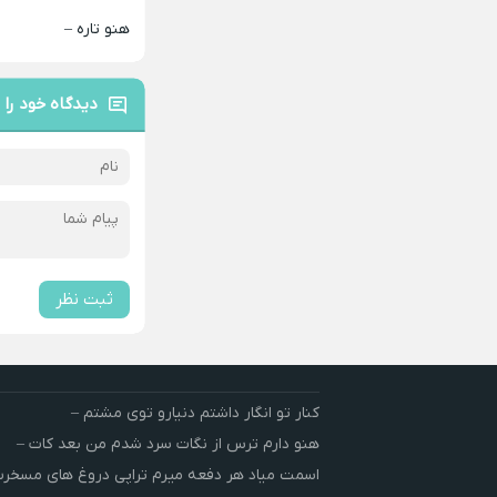
هنو تاره –
دیدگاه خود را 
ثبت نظر
کنار تو انگار داشتم دنیارو توی مشتم –
هنو دارم ترس از نگات سرد شدم من بعد کات –
اسمت میاد هر دفعه میرم تراپی دروغ‌ های مسخ