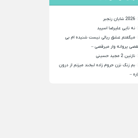
2026 شایان رنجبر
نه تایی علیرضا اسپید
میگفتم عشق ریالی نیست شنیده ام بی
قصی پروانه وار میرقصی –
نازنین 2 مجید حسینی
بم زنگ نزن حروم زاده لبخند میزنم از درون
اره –