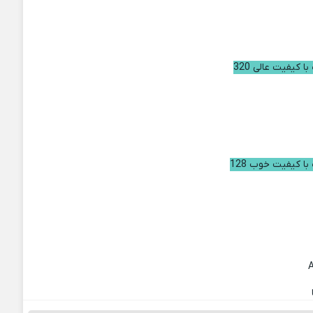
ا کیفیت عالی 320
با کیفیت خوب 128