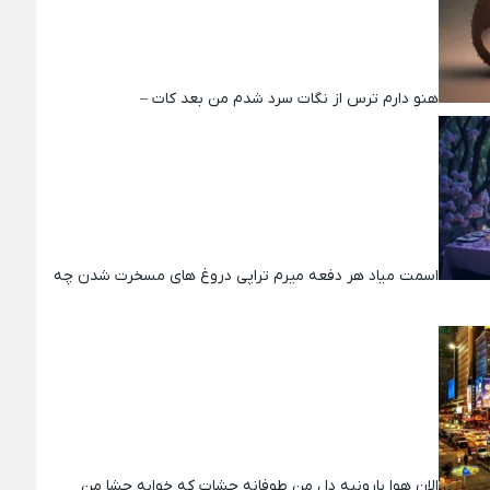
هنو دارم ترس از نگات سرد شدم من بعد کات –
اسمت میاد هر دفعه میرم تراپی دروغ‌ های مسخرت شدن چه
الان هوا بارونیه دل من طوفانه چشات که خوابه چشا من