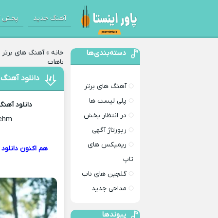
آهنگ جدید
پخش آ
دسته‌بندی‌ها
خانه
»
آهنگ های برتر
»
باهات
دانلود آهنگ
آهنگ های برتر
پلی لیست ها
دانلود آهن
در انتظار پخش
Behm
رپورتاژ آگهی
ریمیکس های
تاپ
گلچین های ناب
مداحی جدید
پیوندها