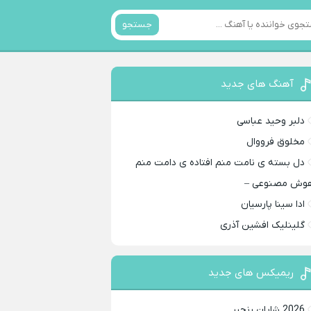
جستجو
آهنگ های جدید
دلبر وحید عباسی
مخلوق فرووال
دل بسته ی نامت منم افتاده ی دامت منم
وش مصنوعی –
ادا سینا پارسیان
گلینلیک افشین آذری
ریمیکس های جدید
2026 شایان رنجبر