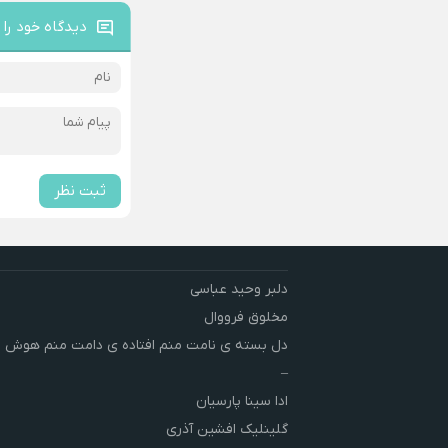
دیدگاه خود را 
ثبت نظر
دلبر وحید عباسی
مخلوق فرووال
دل بسته ی نامت منم افتاده ی دامت منم هوش 
–
ادا سینا پارسیان
گلینلیک افشین آذری