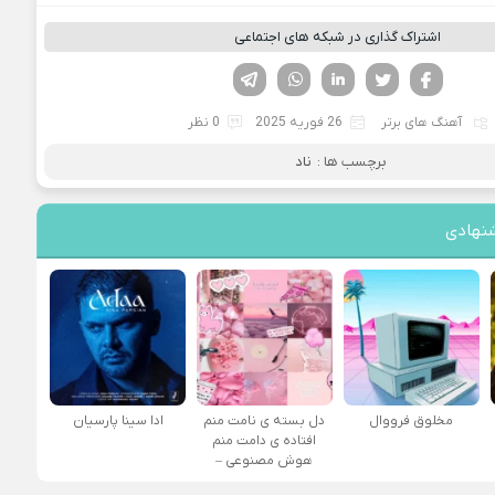
اشتراک گذاری در شبکه های اجتماعی
فیسوک
تویتر
لینکدین
واتساپ
تلگرام
آهنگ های برتر
26 فوریه 2025
0 نظر
برچسب ها :
ناد
نهادی
مخلوق فرووال
دل بسته ی نامت منم
ادا سینا پارسیان
افتاده ی دامت منم
هوش مصنوعی –