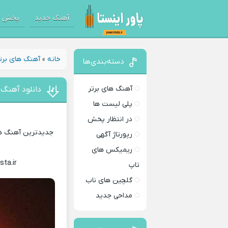
آهنگ جدید
پخش آ
خانه
»
آهنگ های برت
دسته‌بندی‌ها
آهنگ های برتر
دانلود آهنگ ب
پلی لیست ها
در انتظار پخش
جدیدترین آهنگ های
رپورتاژ آگهی
ریمیکس های
sta.ir
Download Music
تاپ
گلچین های ناب
مداحی جدید