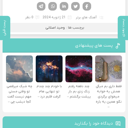
فیسوک
تویتر
لینکدین
واتساپ
تلگرام
آهنگ های برتر
21 ژانویه 2024
0 نظر
پست بعدی
پست قبلی
برچسب ها :
وحید اصلانی
پست های پیشنهادی
فقط داری بم میگی
چند دفعه رفتم
با خودم چند چندم
چه شیک میرقصی
همش یه خوابه
زنگ زدی بم باز
تو تنهایی هام
تو وقتی مستی
میخوای برگردی
پیشت برگشتم –
گرفت قلبم درد –
مهم نیست گفت
نگو همین یه باره
کجا دیشب چی –
–
دیدگاه خود را بگذارید