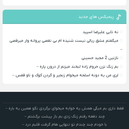
ریمیکس های جدید
نه تایی علیرضا اسپید
میگفتم عشق ریالی نیست شنیده ام بی نقصی پروانه وار میرقصی
–
نازنین 2 مجید حسینی
بم زنگ نزن حروم زاده لبخند میزنم از درون پاره –
لری من یه دونه اسلحه میخوام زﻧﺠﻴﺮ و ﮔﺮدن ﻛﻮک و ﻧﺎو ﻗﻔﺲ –
فقط داری بم میگی همش یه خوابه میخوای برگردی نگو همین یه باره –
چند دفعه رفتم زنگ زدی بم باز پیشت برگشتم –
با خودم چند چندم تو تنهایی هام گرفت قلبم درد –