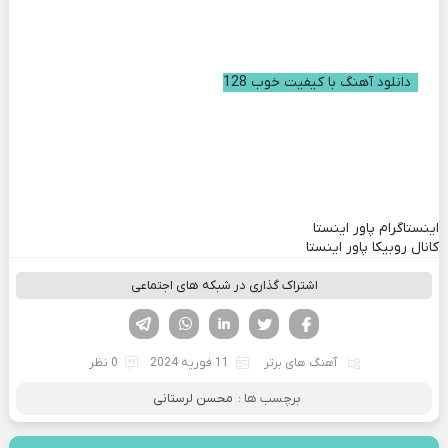
دانلود آهنگ با کیفیت خوب 128
اینستاگرام پاور اینستا
کانال روبیکا پاور اینستا
اشتراک گذاری در شبکه های اجتماعی
فیسوک
تویتر
لینکدین
واتساپ
تلگرام
آهنگ های برتر
11 فوریه 2024
0 نظر
برچسب ها :
محسن لرستانی