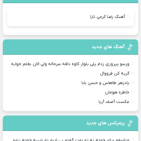
آهنگ رضا کرمی تارا
آهنگ های جدید
ورسو پیروزی زدم پلی بلوار کاوه دافه سرحاله ولی الان بغلم خوابه ‌
گریه کن فرووال
پادزهر طاهاس و حسن بابا
خاطره هومان
عکست آصف آریا
ریمیکس های جدید
متاسفم برای خودم نه تو بهت گفتم بی ادبم تو شبیه خودم نشو ‌ ‌