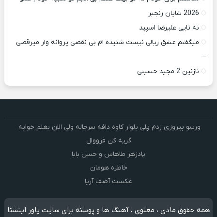
2026 شایان رنجبر
نه تایی علیرضا اسپید
میگفتم عشق ریالی نیست شنیده ام بی نقصی پروانه وار میرقصی
–
نازنین 2 مجید حسینی
ورسو پیروزی زدم پلی بلوار کاوه دافه سرحاله ولی الان بغلم خوابه ‌
گریه کن فرووال
پادزهر طاهاس و حسن بابا
خاطره هومان
عکست آصف آریا
همه حقوق مادی ، معنوی ، آهنگ ها و پوسته برای سایت پاور اینستا