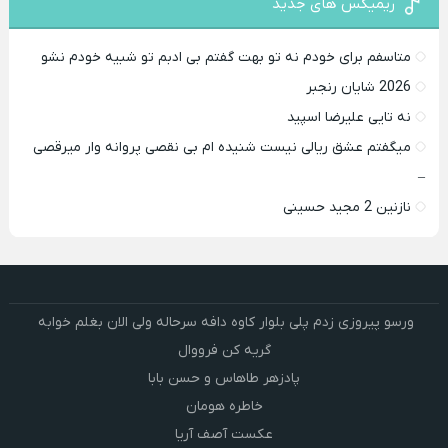
ریمیکس های جدید
متاسفم برای خودم نه تو بهت گفتم بی ادبم تو شبیه خودم نشو ‌ ‌
2026 شایان رنجبر
نه تایی علیرضا اسپید
میگفتم عشق ریالی نیست شنیده ام بی نقصی پروانه وار میرقصی
–
نازنین 2 مجید حسینی
ورسو پیروزی زدم پلی بلوار کاوه دافه سرحاله ولی الان بغلم خوابه ‌
گریه کن فرووال
پادزهر طاهاس و حسن بابا
خاطره هومان
عکست آصف آریا