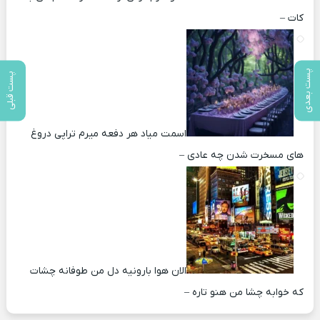
کات –
پست بعدی
پست قبلی
اسمت میاد هر دفعه میرم تراپی دروغ‌
های مسخرت شدن چه عادی –
الان هوا بارونیه دل من طوفانه چشات
که خوابه چشا من هنو تاره –