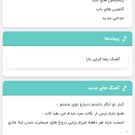
ریمیکس های تاپ
گلچین های ناب
مداحی جدید
پیوندها
آهنگ رضا کرمی تارا
آهنگ های جدید
کنار تو انگار داشتم دنیارو توی مشتم –
هنو دارم ترس از نگات سرد شدم من بعد کات –
اسمت میاد هر دفعه میرم تراپی دروغ‌ های مسخرت شدن چه عادی
–