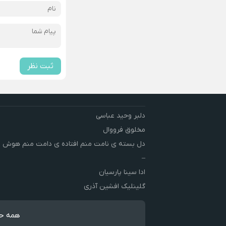
ثبت نظر
دلبر وحید عباسی
مخلوق فرووال
دل بسته ی نامت منم افتاده ی دامت منم هوش 
–
ادا سینا پارسیان
گلینلیک افشین آذری
همه حق