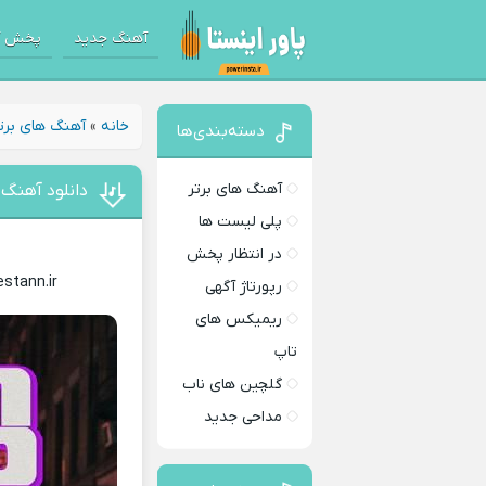
آهنگ جدید
پخش آ
خانه
»
آهنگ های برت
دسته‌بندی‌ها
آهنگ های برتر
دانلود آهنگ 
پلی لیست ها
در انتظار پخش
stann.ir
رپورتاژ آگهی
ریمیکس های
تاپ
گلچین های ناب
مداحی جدید