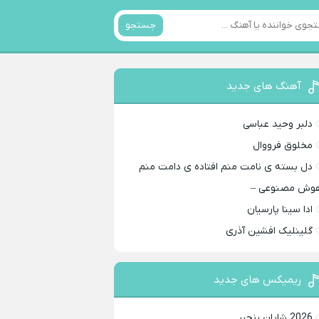
جستجو
آهنگ های جدید
دلبر وحید عباسی
مخلوق فرووال
دل بسته ی نامت منم افتاده ی دامت منم
وش مصنوعی –
ادا سینا پارسیان
گلینلیک افشین آذری
ریمیکس های جدید
2026 شایان رنجبر