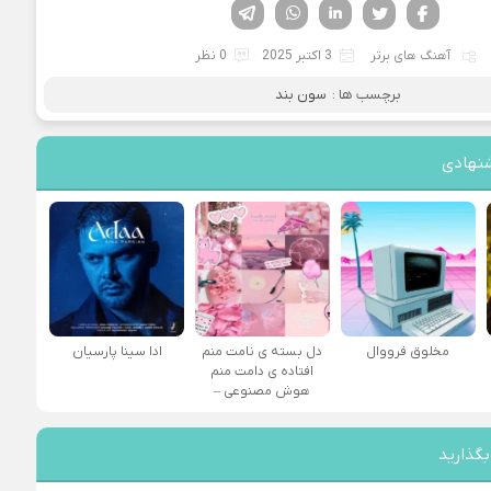
فیسوک
تویتر
لینکدین
واتساپ
تلگرام
آهنگ های برتر
3 اکتبر 2025
0 نظر
برچسب ها :
سون بند
نهادی
مخلوق فرووال
دل بسته ی نامت منم
ادا سینا پارسیان
افتاده ی دامت منم
هوش مصنوعی –
بگذارید