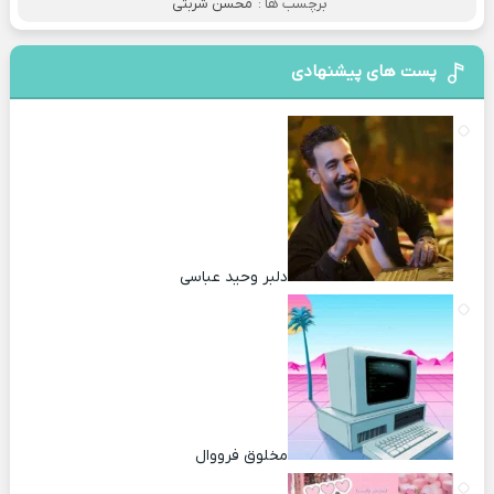
برچسب ها :
محسن شربتی
پست های پیشنهادی
دلبر وحید عباسی
مخلوق فرووال