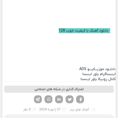
دانلود آهنگ با کیفیت خوب 128
دانلــود موزیــکیـــو
ADS
اینستاگرام پاور اینستا
کانال روبیکا پاور اینستا
اشتراک گذاری در شبکه های اجتماعی
فیسوک
تویتر
لینکدین
واتساپ
تلگرام
آهنگ های برتر
27 ژانویه 2024
0 نظر