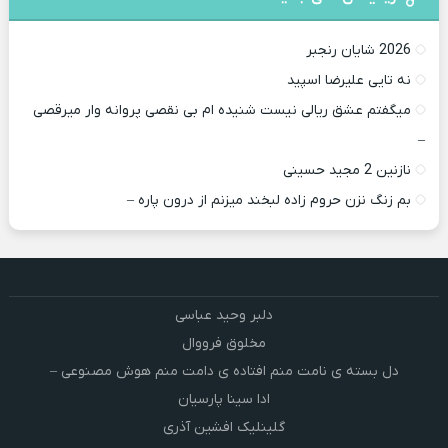
2026 شایان رنجبر
نه تایی علیرضا اسپید
میگفتم عشق ریالی نیست شنیده ام بی نقصی پروانه وار میرقصی
–
نازنین 2 مجید حسینی
بم زنگ نزن حروم زاده لبخند میزنم از درون پاره –
دلبر وحید عباسی
مخلوق فرووال
دل بسته ی نامت منم افتاده ی دامت منم هوش مصنوعی –
ادا سینا پارسیان
گلینلیک افشین آذری