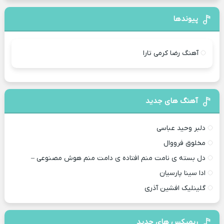
پیوندها
آهنگ رضا کرمی تارا
آهنگ های جدید
دلبر وحید عباسی
مخلوق فرووال
دل بسته ی نامت منم افتاده ی دامت منم هوش مصنوعی –
ادا سینا پارسیان
گلینلیک افشین آذری
ریمیکس های جدید