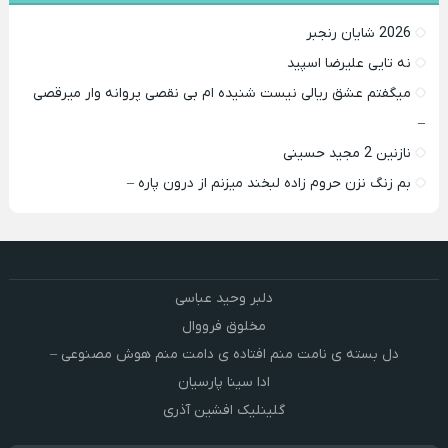
2026 شایان رنجبر
نه تایی علیرضا اسپید
میگفتم عشق ریالی نیست شنیده ام بی نقصی پروانه وار میرقصی
–
نازنین 2 مجید حسینی
بم زنگ نزن حروم زاده لبخند میزنم از درون پاره –
دلبر وحید عباسی
مخلوق فرووال
دل بسته ی نامت منم افتاده ی دامت منم هوش مصنوعی –
ادا سینا پارسیان
گلینلیک افشین آذری