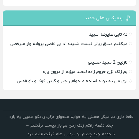
ریمیکس های جدید
نه تایی علیرضا اسپید
میگفتم عشق ریالی نیست شنیده ام بی نقصی پروانه وار میرقصی
–
نازنین 2 مجید حسینی
بم زنگ نزن حروم زاده لبخند میزنم از درون پاره –
لری من یه دونه اسلحه میخوام زﻧﺠﻴﺮ و ﮔﺮدن ﻛﻮک و ﻧﺎو ﻗﻔﺲ –
فقط داری بم میگی همش یه خوابه میخوای برگردی نگو همین یه باره –
چند دفعه رفتم زنگ زدی بم باز پیشت برگشتم –
با خودم چند چندم تو تنهایی هام گرفت قلبم درد –