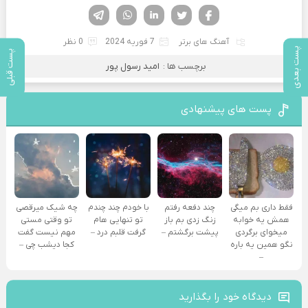
فیسوک
تویتر
لینکدین
واتساپ
تلگرام
آهنگ های برتر
7 فوریه 2024
0 نظر
پست بعدی
پست قبلی
برچسب ها :
امید رسول پور
پست های پیشنهادی
فقط داری بم میگی
چند دفعه رفتم
با خودم چند چندم
چه شیک میرقصی
همش یه خوابه
زنگ زدی بم باز
تو تنهایی هام
تو وقتی مستی
میخوای برگردی
پیشت برگشتم –
گرفت قلبم درد –
مهم نیست گفت
نگو همین یه باره
کجا دیشب چی –
–
دیدگاه خود را بگذارید