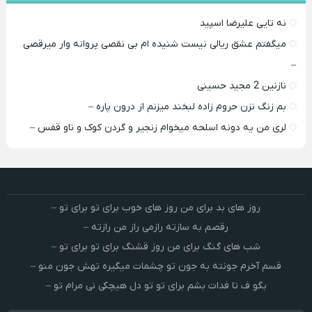
نه تایی علیرضا اسپید
میگفتم عشق ریالی نیست شنیده ام بی نقصی پروانه وار میرقصی
–
نازنین 2 مجید حسینی
بم زنگ نزن حروم زاده لبخند میزنم از درون پاره –
لری من یه دونه اسلحه میخوام زﻧﺠﻴﺮ و ﮔﺮدن ﻛﻮک و ﻧﺎو ﻗﻔﺲ –
روز های بد برای من روز های خوب برای تو برای تو –
رقصم به سازته رازمی راز من رازته –
شب های گنگ برای من روز قشنگ برای تو برای تو –
قسم آخرم جونته به جون تو چشمات میگیره تهش جون منو –
بگو ف تا فدات بشم برای تو تو دل هیچکی نی مرام تو –