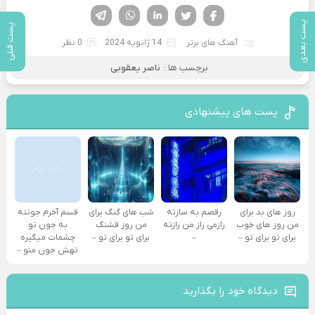
فیسوک
تویتر
لینکدین
واتساپ
تلگرام
پست بعدی
پست قبلی
آهنگ های برتر
14 ژانویه 2024
0 نظر
برچسب ها :
ناصر یعقوبی
پست های پیشنهادی
روز های بد برای
رقصم به سازته
شب های گنگ برای
قسم آخرم جونته
من روز های خوب
رازمی راز من رازته
من روز قشنگ
به جون تو
برای تو برای تو –
–
برای تو برای تو –
چشمات میگیره
تهش جون منو –
دیدگاه خود را بگذارید