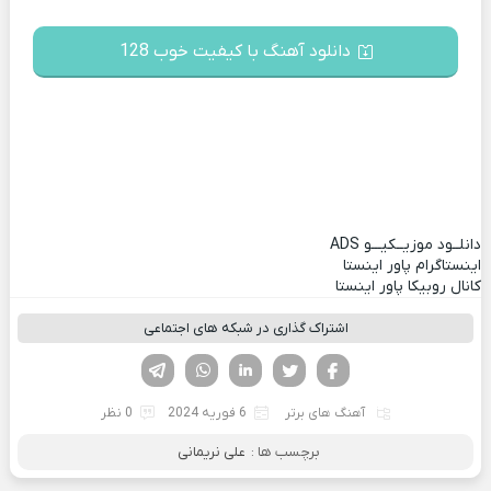
دانلود آهنگ با کیفیت خوب 128
دانلــود موزیــکیـــو
ADS
اینستاگرام پاور اینستا
کانال روبیکا پاور اینستا
اشتراک گذاری در شبکه های اجتماعی
فیسوک
تویتر
لینکدین
واتساپ
تلگرام
آهنگ های برتر
6 فوریه 2024
0 نظر
برچسب ها :
علی نریمانی