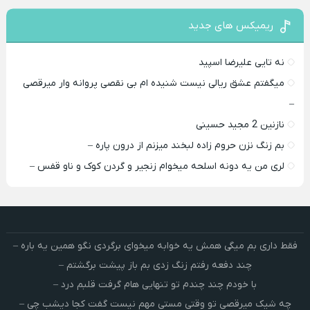
ریمیکس های جدید
نه تایی علیرضا اسپید
میگفتم عشق ریالی نیست شنیده ام بی نقصی پروانه وار میرقصی
–
نازنین 2 مجید حسینی
بم زنگ نزن حروم زاده لبخند میزنم از درون پاره –
لری من یه دونه اسلحه میخوام زﻧﺠﻴﺮ و ﮔﺮدن ﻛﻮک و ﻧﺎو ﻗﻔﺲ –
فقط داری بم میگی همش یه خوابه میخوای برگردی نگو همین یه باره –
چند دفعه رفتم زنگ زدی بم باز پیشت برگشتم –
با خودم چند چندم تو تنهایی هام گرفت قلبم درد –
چه شیک میرقصی تو وقتی مستی مهم نیست گفت کجا دیشب چی –