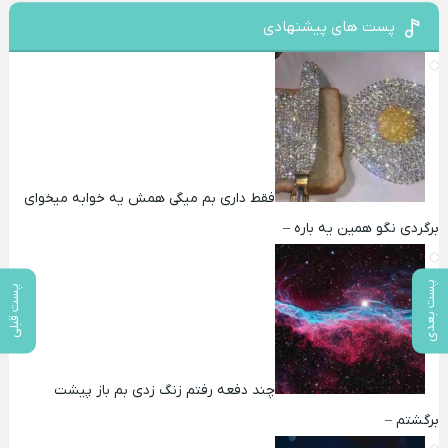
پست های پیشنهادی
فقط داری بم میگی همش یه خوابه میخوای
برگردی نگو همین یه باره –
پست بعدی
پست قبلی
چند دفعه رفتم زنگ زدی بم باز پیشت
برگشتم –