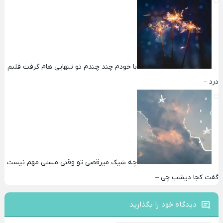
با خودم چند چندم تو تنهایی هام گرفت قلبم
درد –
چه شیک میرقصی تو وقتی مستی مهم نیست
گفت کجا دیشب چی –
دیدگاه خود را بگذارید