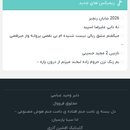
ریمیکس های جدید
2026 شایان رنجبر
نه تایی علیرضا اسپید
میگفتم عشق ریالی نیست شنیده ام بی نقصی پروانه وار میرقصی
–
نازنین 2 مجید حسینی
بم زنگ نزن حروم زاده لبخند میزنم از درون پاره –
دلبر وحید عباسی
مخلوق فرووال
دل بسته ی نامت منم افتاده ی دامت منم هوش مصنوعی –
ادا سینا پارسیان
گلینلیک افشین آذری