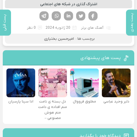
اشتراک گذاری در شبکه های اجتماعی
فیسوک
تویتر
لینکدین
واتساپ
تلگرام
پست بعدی
پست قبلی
آهنگ های برتر
20 ژانویه 2024
0 نظر
برچسب ها :
امیرحسین بختیاری
پست های پیشنهادی
دلبر وحید عباسی
مخلوق فرووال
دل بسته ی نامت
ادا سینا پارسیان
منم افتاده ی دامت
منم هوش
مصنوعی –
دیدگاه خود را بگذارید