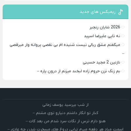
ریمیکس های جدید
2026 شایان رنجبر
نه تایی علیرضا اسپید
میگفتم عشق ریالی نیست شنیده ام بی نقصی پروانه وار میرقصی
–
نازنین 2 مجید حسینی
بم زنگ نزن حروم زاده لبخند میزنم از درون پاره –
از شب بپرسید یوسف زمانی
کنار تو انگار داشتم دنیارو توی مشتم –
هنو دارم ترس از نگات سرد شدم من بعد کات –
اسمت میاد هر دفعه میرم تراپی دروغ‌ های مسخرت شدن چه عادی –