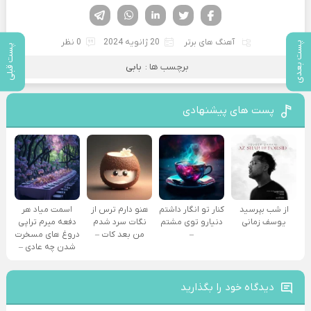
فیسوک
تویتر
لینکدین
واتساپ
تلگرام
آهنگ های برتر
20 ژانویه 2024
0 نظر
پست بعدی
پست قبلی
برچسب ها :
بابی
پست های پیشنهادی
از شب بپرسید
کنار تو انگار داشتم
هنو دارم ترس از
اسمت میاد هر
یوسف زمانی
دنیارو توی مشتم
نگات سرد شدم
دفعه میرم تراپی
–
من بعد کات –
دروغ‌ های مسخرت
شدن چه عادی –
دیدگاه خود را بگذارید