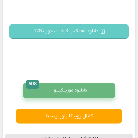
دانلود آهنگ با کیفیت خوب 128
ADS
دانلــود موزیــکیـــو
کانال روبیکا پاور اینستا