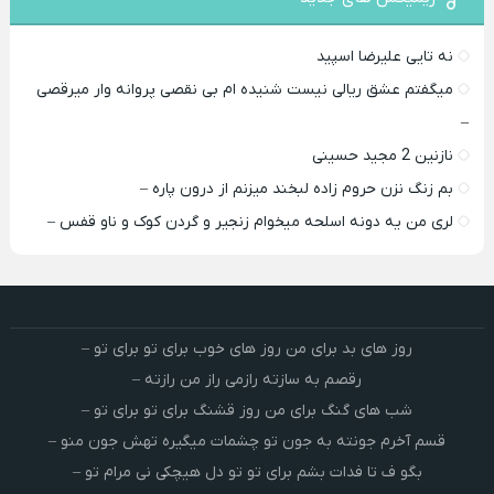
نه تایی علیرضا اسپید
میگفتم عشق ریالی نیست شنیده ام بی نقصی پروانه وار میرقصی
–
نازنین 2 مجید حسینی
بم زنگ نزن حروم زاده لبخند میزنم از درون پاره –
لری من یه دونه اسلحه میخوام زﻧﺠﻴﺮ و ﮔﺮدن ﻛﻮک و ﻧﺎو ﻗﻔﺲ –
روز های بد برای من روز های خوب برای تو برای تو –
رقصم به سازته رازمی راز من رازته –
شب های گنگ برای من روز قشنگ برای تو برای تو –
قسم آخرم جونته به جون تو چشمات میگیره تهش جون منو –
بگو ف تا فدات بشم برای تو تو دل هیچکی نی مرام تو –