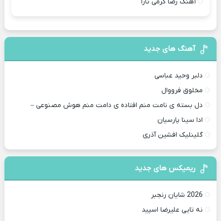
آهنگ رضا کرمی تارا
آهنگ های جدید
دلبر وحید عباسی
مخلوق فرووال
دل بسته ی نامت منم افتاده ی دامت منم هوش مصنوعی –
ادا سینا پارسیان
گلینلیک افشین آذری
ریمیکس های جدید
2026 شایان رنجبر
نه تایی علیرضا اسپید