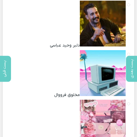
دلبر وحید عباسی
پست بعدی
پست قبلی
مخلوق فرووال