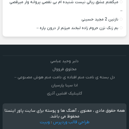
میگفتم عشق ریالی نیست شنیده ام بی نقصی پروانه وار میرقصی
–
نازنین 2 مجید حسینی
بم زنگ نزن حروم زاده لبخند میزنم از درون پاره –
دلبر وحید عباسی
مخلوق فرووال
دل بسته ی نامت منم افتاده ی دامت منم هوش مصنوعی –
ادا سینا پارسیان
گلینلیک افشین آذری
همه حقوق مادی ، معنوی ، آهنگ ها و پوسته برای سایت پاور اینستا
محفوظ می باشد.
طراحی قالب وردپرس
:
وبیت