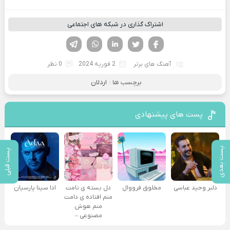
اشتراک گذاری در شبکه های اجتماعی
فیسوک
تویتر
لینکدین
واتساپ
تلگرام
آهنگ های برتر
2 فوریه 2024
0 نظر
برچسب ها :
اردلان
پست های پیشنهادی
پست بعدی
پست قبلی
دلبر وحید عباسی
مخلوق فرووال
دل بسته ی نامت
ادا سینا پارسیان
منم افتاده ی دامت
منم هوش
مصنوعی –