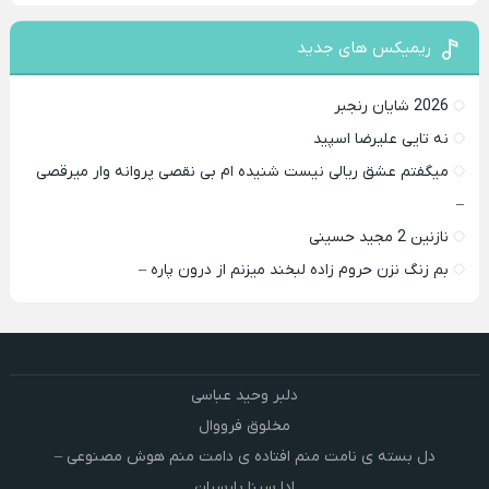
ریمیکس های جدید
2026 شایان رنجبر
نه تایی علیرضا اسپید
میگفتم عشق ریالی نیست شنیده ام بی نقصی پروانه وار میرقصی
–
نازنین 2 مجید حسینی
بم زنگ نزن حروم زاده لبخند میزنم از درون پاره –
دلبر وحید عباسی
مخلوق فرووال
دل بسته ی نامت منم افتاده ی دامت منم هوش مصنوعی –
ادا سینا پارسیان