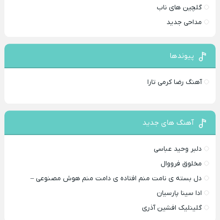
گلچین های ناب
مداحی جدید
پیوندها
آهنگ رضا کرمی تارا
آهنگ های جدید
دلبر وحید عباسی
مخلوق فرووال
دل بسته ی نامت منم افتاده ی دامت منم هوش مصنوعی –
ادا سینا پارسیان
گلینلیک افشین آذری