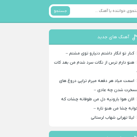
جستجو
آهنگ های جدید
کنار تو انگار داشتم دنیارو توی مشتم –
هنو دارم ترس از نگات سرد شدم من بعد کات
اسمت میاد هر دفعه میرم تراپی دروغ‌ های
سخرت شدن چه عادی –
الان هوا بارونیه دل من طوفانه چشات که
وابه چشا من هنو تاره –
لیلا تهرانی شهاب لرستانی