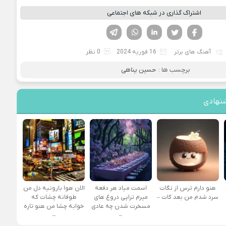
اشتراک گذاری در شبکه های اجتماعی
فیسوک
تویتر
لینکدین
واتساپ
تلگرام
آهنگ های برتر
16 فوریه 2024
0 نظر
برچسب ها :
حسین پناهی
نهادی
هنو دارم ترس از نگات
اسمت میاد هر دفعه
الان هوا بارونیه دل من
سرد شدم من بعد کات –
میرم تراپی دروغ‌ های
طوفانه چشات که
مسخرت شدن چه عادی
خوابه چشا من هنو تاره
–
–