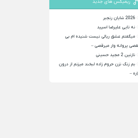
ریمیکس های جدید
2026 شایان رنجبر
نه تایی علیرضا اسپید
میگفتم عشق ریالی نیست شنیده ام بی
قصی پروانه وار میرقصی –
نازنین 2 مجید حسینی
بم زنگ نزن حروم زاده لبخند میزنم از درون
اره –