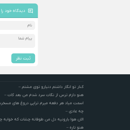
دیدگاه خود را 
ثبت نظر
کنار تو انگار داشتم دنیارو توی مشتم –
هنو دارم ترس از نگات سرد شدم من بعد کات –
اسمت میاد هر دفعه میرم تراپی دروغ‌ های مسخ
چه عادی –
الان هوا بارونیه دل من طوفانه چشات که خوابه چ
هنو تاره –