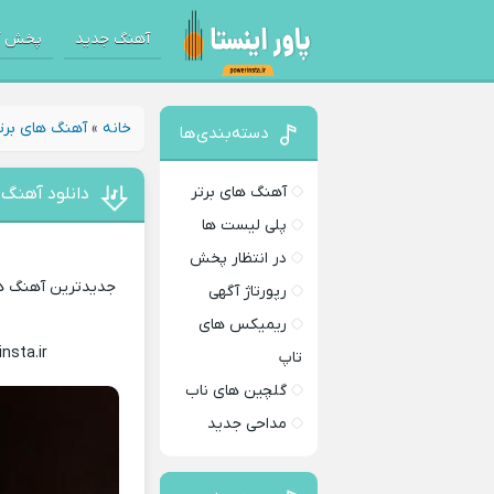
آهنگ جدید
پخش آ
خانه
»
آهنگ های برت
دسته‌بندی‌ها
آهنگ های برتر
دانلود آهنگ
پلی لیست ها
در انتظار پخش
جدیدترین آهنگ های
رپورتاژ آگهی
ریمیکس های
insta.ir
Download Music
تاپ
گلچین های ناب
مداحی جدید