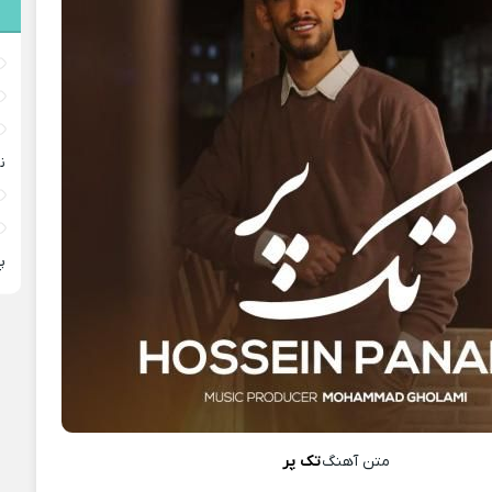
ن
پ
متن آهنگ
تک پر