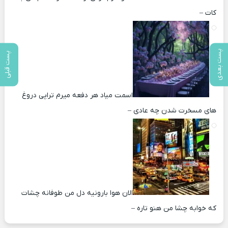
کات –
پست بعدی
پست قبلی
اسمت میاد هر دفعه میرم تراپی دروغ‌
های مسخرت شدن چه عادی –
الان هوا بارونیه دل من طوفانه چشات
که خوابه چشا من هنو تاره –