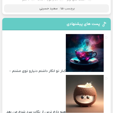
برچسب ها :
سعید حسینی
پست های پیشنهادی
کنار تو انگار داشتم دنیارو توی مشتم –
هنو دارم ترس از نگات سرد شدم من بعد