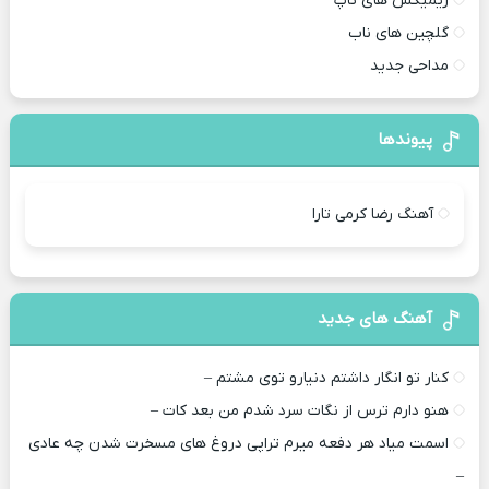
ریمیکس های تاپ
گلچین های ناب
مداحی جدید
پیوندها
آهنگ رضا کرمی تارا
آهنگ های جدید
کنار تو انگار داشتم دنیارو توی مشتم –
هنو دارم ترس از نگات سرد شدم من بعد کات –
اسمت میاد هر دفعه میرم تراپی دروغ‌ های مسخرت شدن چه عادی
–