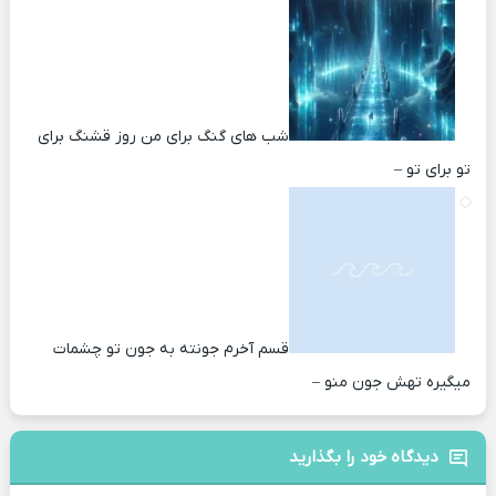
شب های گنگ برای من روز قشنگ برای
تو برای تو –
قسم آخرم جونته به جون تو چشمات
میگیره تهش جون منو –
دیدگاه خود را بگذارید