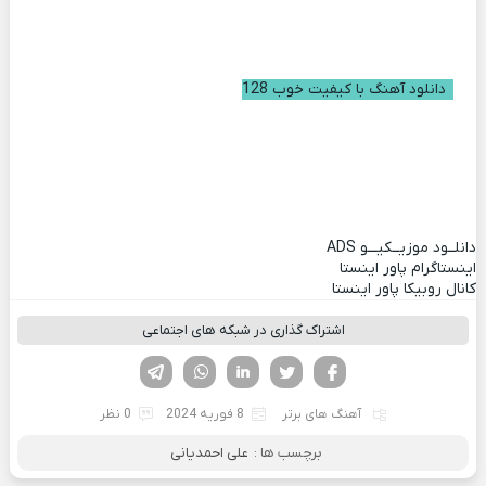
دانلود آهنگ با کیفیت خوب 128
دانلــود موزیــکیـــو
ADS
اینستاگرام پاور اینستا
کانال روبیکا پاور اینستا
اشتراک گذاری در شبکه های اجتماعی
فیسوک
تویتر
لینکدین
واتساپ
تلگرام
آهنگ های برتر
8 فوریه 2024
0 نظر
برچسب ها :
علی احمدیانی