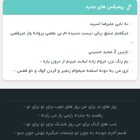
ریمیکس های جدید
نه تایی علیرضا اسپید
میگفتم عشق ریالی نیست شنیده ام بی نقصی پروانه وار میرقصی
–
نازنین 2 مجید حسینی
بم زنگ نزن حروم زاده لبخند میزنم از درون پاره –
لری من یه دونه اسلحه میخوام زﻧﺠﻴﺮ و ﮔﺮدن ﻛﻮک و ﻧﺎو ﻗﻔﺲ –
روز های بد برای من روز های خوب برای تو برای تو –
رقصم به سازته رازمی راز من رازته –
شب های گنگ برای من روز قشنگ برای تو برای تو –
قسم آخرم جونته به جون تو چشمات میگیره تهش جون منو –