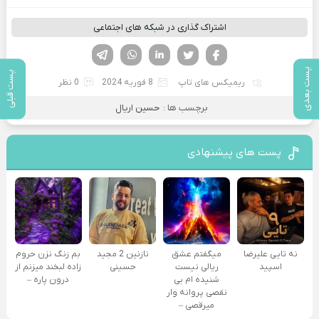
اشتراک گذاری در شبکه های اجتماعی
فیسوک
تویتر
لینکدین
واتساپ
تلگرام
پست بعدی
پست قبلی
ریمیکس های تاپ
8 فوریه 2024
0 نظر
برچسب ها :
حسین اریال
پست های پیشنهادی
نه تایی علیرضا
میگفتم عشق
نازنین 2 مجید
بم زنگ نزن حروم
اسپید
ریالی نیست
حسینی
زاده لبخند میزنم از
شنیده ام بی
درون پاره –
نقصی پروانه وار
میرقصی –