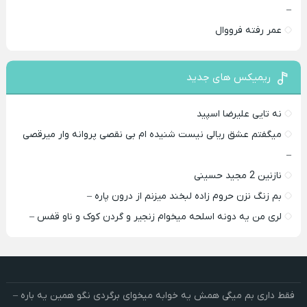
–
عمر رفته فرووال
ریمیکس های جدید
نه تایی علیرضا اسپید
میگفتم عشق ریالی نیست شنیده ام بی نقصی پروانه وار میرقصی
–
نازنین 2 مجید حسینی
بم زنگ نزن حروم زاده لبخند میزنم از درون پاره –
لری من یه دونه اسلحه میخوام زﻧﺠﻴﺮ و ﮔﺮدن ﻛﻮک و ﻧﺎو ﻗﻔﺲ –
فقط داری بم میگی همش یه خوابه میخوای برگردی نگو همین یه باره –