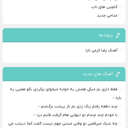
گلچین های ناب
مداحی جدید
پیوندها
آهنگ رضا کرمی تارا
آهنگ های جدید
فقط داری بم میگی همش یه خوابه میخوای برگردی نگو همین یه
باره –
چند دفعه رفتم زنگ زدی بم باز پیشت برگشتم –
با خودم چند چندم تو تنهایی هام گرفت قلبم درد –
چه شیک میرقصی تو وقتی مستی مهم نیست گفت کجا دیشب چی