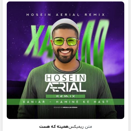
متن
ریمیکس
همینه که هست