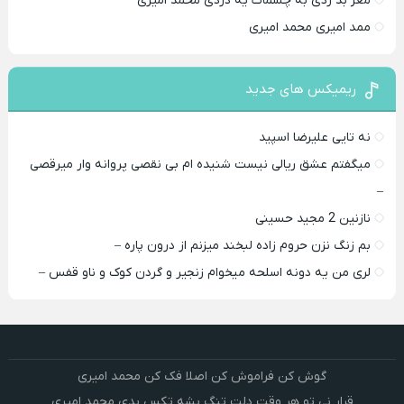
مغز بد ردی به چشمات یه دردی محمد امیری
ممد امیری محمد امیری
ریمیکس های جدید
نه تایی علیرضا اسپید
میگفتم عشق ریالی نیست شنیده ام بی نقصی پروانه وار میرقصی
–
نازنین 2 مجید حسینی
بم زنگ نزن حروم زاده لبخند میزنم از درون پاره –
لری من یه دونه اسلحه میخوام زﻧﺠﻴﺮ و ﮔﺮدن ﻛﻮک و ﻧﺎو ﻗﻔﺲ –
گوش کن فراموش کن اصلا فک کن محمد امیری
قرار نی تو هر وقت دلت تنگ بشه تکس بدی محمد امیری