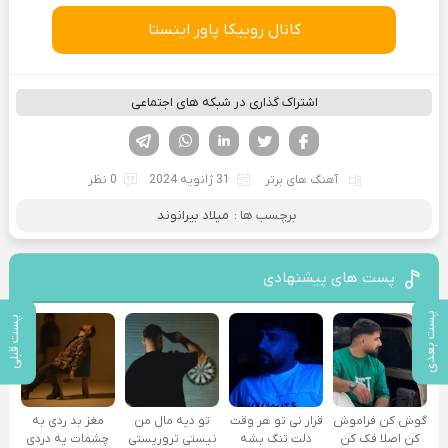
کانال روبیکا پاور اینستا
اشتراک گذاری در شبکه های اجتماعی
فیسوک
تویتر
لینکدین
واتساپ
تلگرام
آهنگ های برتر
31 ژانویه 2024
0 نظر
برچسب ها :
میلاد بیرانوند
پست های پیشنهادی
پست بعدی
پست قبلی
گوش کن فراموش
قرار نی تو هر وقت
تو دیه مال من
مغز بد ردی به
کن اصلا فک کن
دلت تنگ بشه
نیستی تروریستی
چشمات یه دردی