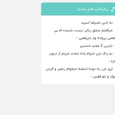
ریمیکس های جدید
نه تایی علیرضا اسپید
میگفتم عشق ریالی نیست شنیده ام بی
قصی پروانه وار میرقصی –
نازنین 2 مجید حسینی
بم زنگ نزن حروم زاده لبخند میزنم از درون
اره –
لری من یه دونه اسلحه میخوام زﻧﺠﻴﺮ و ﮔﺮدن
ﻮک و ﻧﺎو ﻗﻔﺲ –