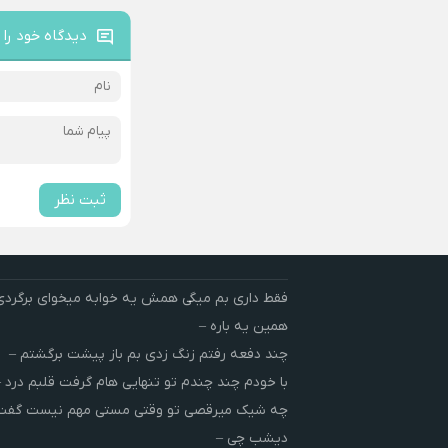
دیدگاه خود را 
ثبت نظر
فقط داری بم میگی همش یه خوابه میخوای برگردی
همین یه باره –
چند دفعه رفتم زنگ زدی بم باز پیشت برگشتم –
با خودم چند چندم تو تنهایی هام گرفت قلبم درد –
چه شیک میرقصی تو وقتی مستی مهم نیست گفت 
دیشب چی –