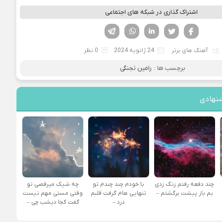
اشتراک گذاری در شبکه های اجتماعی
فیسوک
تویتر
لینکدین
واتساپ
تلگرام
آهنگ های برتر
24 ژانویه 2024
0 نظر
برچسب ها :
رامین تجنگی
نهادی
چند دفعه رفتم زنگ زدی
با خودم چند چندم تو
چه شیک میرقصی تو
بم باز پیشت برگشتم –
تنهایی هام گرفت قلبم
وقتی مستی مهم نیست
درد –
گفت کجا دیشب چی –