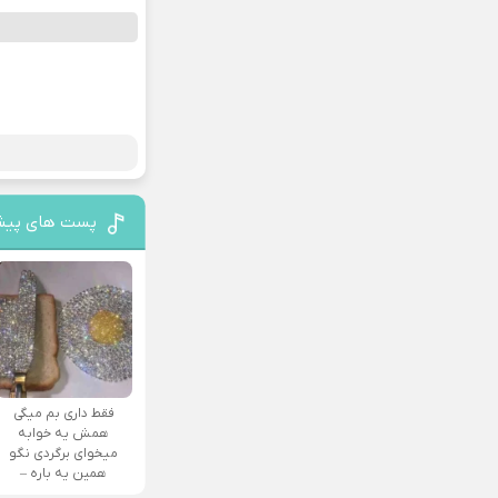
پست های پیش
فقط داری بم میگی
همش یه خوابه
میخوای برگردی نگو
همین یه باره –