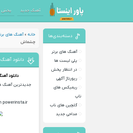
آهنگ جدید
پخش آ
خانه
»
آهنگ های برت
دسته‌بندی‌ها
چشماش
آهنگ های برتر
دانلود آهنگ
پلی لیست ها
در انتظار پخش
دانلود آهن
رپورتاژ آگهی
جدیدترین آهنگ های
ریمیکس های
تاپ
in powerinsta.ir
Download Music
گلچین های ناب
مداحی جدید