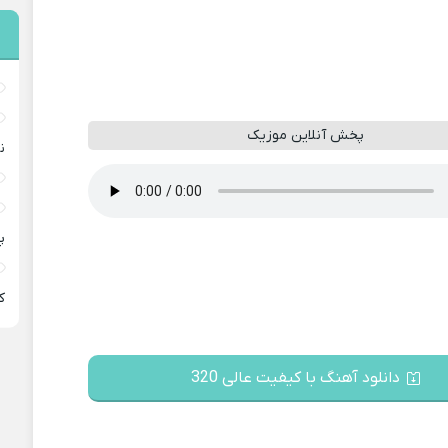
پخش آنلاین موزیک
ن
پ
ﻛ
دانلود آهنگ با کیفیت عالی 320