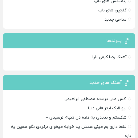
ریمیکس های تاپ
گلچین های ناب
مداحی جدید
پیوندها
آهنگ رضا کرمی تارا
آهنگ های جدید
اکس منی درسته مصطفی ابراهیمی
لیو لایک ایتز فانی دنیا
شکستم و ندیدی به داده دل تنهام نرسیدی –
فقط داری بم میگی همش یه خوابه میخوای برگردی نگو همین یه
باره –