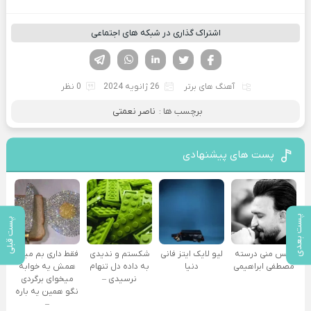
اشتراک گذاری در شبکه های اجتماعی
فیسوک
تویتر
لینکدین
واتساپ
تلگرام
آهنگ های برتر
26 ژانویه 2024
0 نظر
برچسب ها :
ناصر نعمتی
پست های پیشنهادی
پست بعدی
پست قبلی
اکس منی درسته
لیو لایک ایتز فانی
شکستم و ندیدی
فقط داری بم میگی
مصطفی ابراهیمی
دنیا
به داده دل تنهام
همش یه خوابه
نرسیدی –
میخوای برگردی
نگو همین یه باره
–