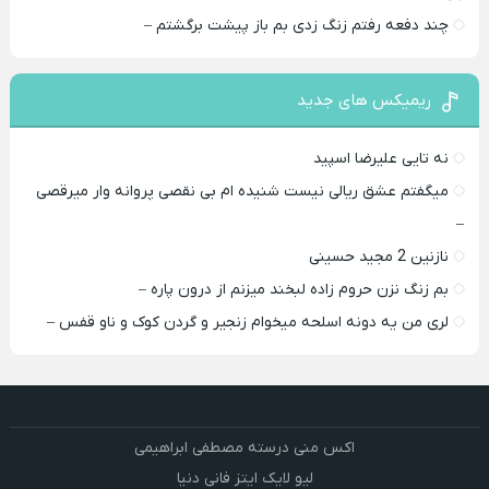
چند دفعه رفتم زنگ زدی بم باز پیشت برگشتم –
ریمیکس های جدید
نه تایی علیرضا اسپید
میگفتم عشق ریالی نیست شنیده ام بی نقصی پروانه وار میرقصی
–
نازنین 2 مجید حسینی
بم زنگ نزن حروم زاده لبخند میزنم از درون پاره –
لری من یه دونه اسلحه میخوام زﻧﺠﻴﺮ و ﮔﺮدن ﻛﻮک و ﻧﺎو ﻗﻔﺲ –
اکس منی درسته مصطفی ابراهیمی
لیو لایک ایتز فانی دنیا