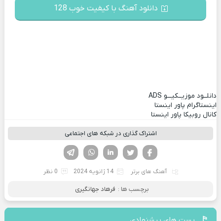
دانلود آهنگ با کیفیت خوب 128
دانلــود موزیــکیـــو
ADS
اینستاگرام پاور اینستا
کانال روبیکا پاور اینستا
اشتراک گذاری در شبکه های اجتماعی
فیسوک
تویتر
لینکدین
واتساپ
تلگرام
آهنگ های برتر
14 ژانویه 2024
0 نظر
برچسب ها :
فرهاد جهانگیری
پست های پیشنهادی