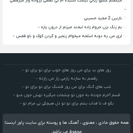
میگفتم عشق ریالی نیست شنیده ام بی نقصی پروانه وار میرقصی
–
نازنین 2 مجید حسینی
بم زنگ نزن حروم زاده لبخند میزنم از درون پاره –
لری من یه دونه اسلحه میخوام زﻧﺠﻴﺮ و ﮔﺮدن ﻛﻮک و ﻧﺎو ﻗﻔﺲ –
روز های بد برای من روز های خوب برای تو برای تو –
رقصم به سازته رازمی راز من رازته –
شب های گنگ برای من روز قشنگ برای تو برای تو –
قسم آخرم جونته به جون تو چشمات میگیره تهش جون منو –
بگو ف تا فدات بشم برای تو تو دل هیچکی نی مرام تو –
همه حقوق مادی ، معنوی ، آهنگ ها و پوسته برای سایت پاور اینستا
محفوظ می باشد.