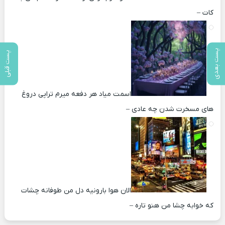
کات –
پست بعدی
پست قبلی
اسمت میاد هر دفعه میرم تراپی دروغ‌
های مسخرت شدن چه عادی –
الان هوا بارونیه دل من طوفانه چشات
که خوابه چشا من هنو تاره –