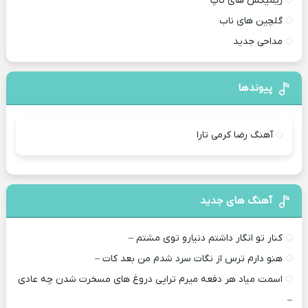
ریمیکس های تاپ
گلچین های ناب
مداحی جدید
پیوندها
آهنگ رضا کرمی تارا
آهنگ های جدید
کنار تو انگار داشتم دنیارو توی مشتم –
هنو دارم ترس از نگات سرد شدم من بعد کات –
اسمت میاد هر دفعه میرم تراپی دروغ‌ های مسخرت شدن چه عادی
–