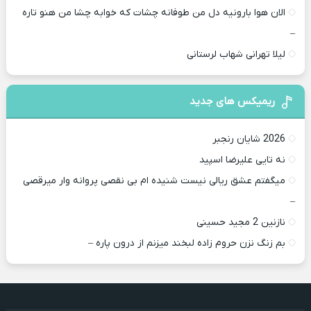
الان هوا بارونیه دل من طوفانه چشات که خوابه چشا من هنو تاره
–
لیلا تهرانی شهاب لرستانی
ریمیکس های جدید
2026 شایان رنجبر
نه تایی علیرضا اسپید
میگفتم عشق ریالی نیست شنیده ام بی نقصی پروانه وار میرقصی
–
نازنین 2 مجید حسینی
بم زنگ نزن حروم زاده لبخند میزنم از درون پاره –