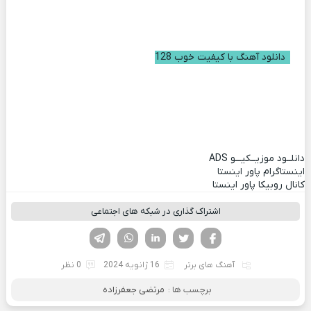
دانلود آهنگ با کیفیت خوب 128
دانلــود موزیــکیـــو
ADS
اینستاگرام پاور اینستا
کانال روبیکا پاور اینستا
اشتراک گذاری در شبکه های اجتماعی
فیسوک
تویتر
لینکدین
واتساپ
تلگرام
آهنگ های برتر
16 ژانویه 2024
0 نظر
برچسب ها :
مرتضی جعفرزاده