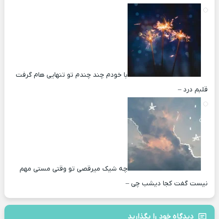
با خودم چند چندم تو تنهایی هام گرفت
قلبم درد –
چه شیک میرقصی تو وقتی مستی مهم
نیست گفت کجا دیشب چی –
دیدگاه خود را بگذارید