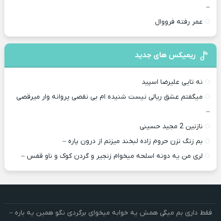
–
عمر رفته فرووال
ریمیکس های جدید
نه تایی علیرضا اسپید
میگفتم عشق ریالی نیست شنیده ام بی نقصی پروانه وار میرقصی
–
نازنین 2 مجید حسینی
بم زنگ نزن حروم زاده لبخند میزنم از درون پاره –
لری من یه دونه اسلحه میخوام زﻧﺠﻴﺮ و ﮔﺮدن ﻛﻮک و ﻧﺎو ﻗﻔﺲ –
فقط داری بم میگی همش یه خوابه میخوای برگردی نگو همین یه باره –