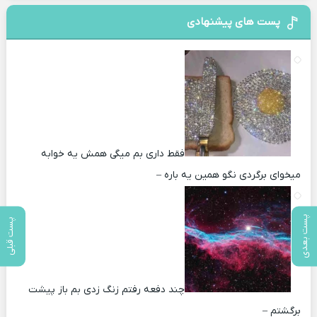
پست های پیشنهادی
فقط داری بم میگی همش یه خوابه
میخوای برگردی نگو همین یه باره –
پست بعدی
پست قبلی
چند دفعه رفتم زنگ زدی بم باز پیشت
برگشتم –