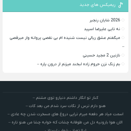
ریمیکس های جدید
2026 شایان رنجبر
نه تایی علیرضا اسپید
میگفتم عشق ریالی نیست شنیده ام بی نقصی پروانه وار میرقصی
–
نازنین 2 مجید حسینی
بم زنگ نزن حروم زاده لبخند میزنم از درون پاره –
کنار تو انگار داشتم دنیارو توی مشتم –
هنو دارم ترس از نگات سرد شدم من بعد کات –
اسمت میاد هر دفعه میرم تراپی دروغ‌ های مسخرت شدن چه عادی –
الان هوا بارونیه دل من طوفانه چشات که خوابه چشا من هنو تاره –
لیلا تهرانی شهاب لرستانی