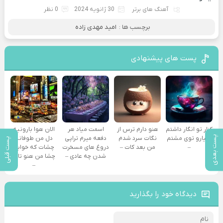
آهنگ های برتر
30 ژانویه 2024
0 نظر
برچسب ها :
امید مهدی زاده
پست های پیشنهادی
کنار تو انگار داشتم
هنو دارم ترس از
اسمت میاد هر
الان هوا بارونیه
پست بعدی
دنیارو توی مشتم
نگات سرد شدم
دفعه میرم تراپی
دل من طوفانه
پست قبلی
–
من بعد کات –
دروغ‌ های مسخرت
چشات که خوابه
شدن چه عادی –
چشا من هنو تاره
–
دیدگاه خود را بگذارید