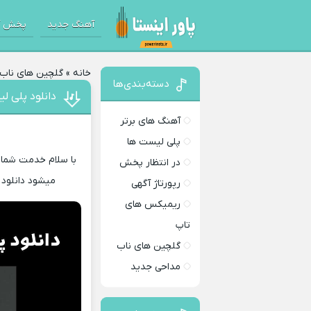
آهنگ جدید
پخش آ
خانه
»
گلچین های ناب
دسته‌بندی‌ها
دانلود پلی ل
آهنگ های برتر
پلی لیست ها
با سلام خدمت شما 
در انتظار پخش
میشود دانلود 
رپورتاژ آگهی
ریمیکس های
تاپ
گلچین های ناب
مداحی جدید