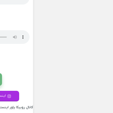
اینست
کانال روبیکا پاور اینستا