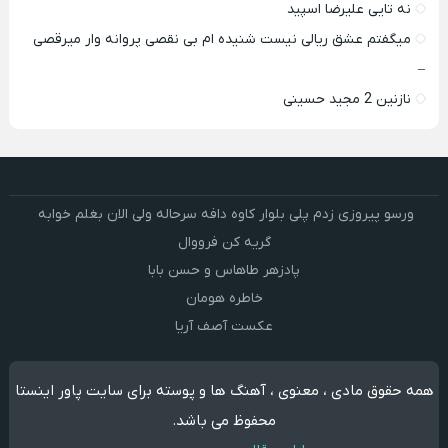
نه تایی علیرضا اسپید
میگفتم عشق ریالی نیست شنیده ام بی نقصی پروانه وار میرقصی
–
نازنین 2 مجید حسینی
ورسو پیروزی زدم پلی بلوار کاوه دافه سرحاله ولی الان بغلم خوابه ‌
گریه کن فرووال
پادزهر طاهاس و حسن بابا
خاطره هومان
عکست آصف آریا
همه حقوق مادی ، معنوی ، آهنگ ها و پوسته برای سایت پاور اینستا
محفوظ می باشد.