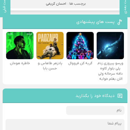
پست بعدی
پست قبلی
برچسب ها :
احسان کریمی
پست های پیشنهادی
ورسو پیروزی زدم
گریه کن فرووال
پادزهر طاهاس و
خاطره هومان
پلی بلوار کاوه
حسن بابا
دافه سرحاله ولی
الان بغلم خوابه ‌
دیدگاه خود را بگذارید