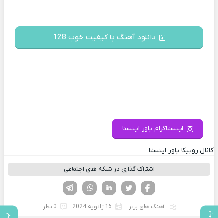
دانلود آهنگ با کیفیت خوب 128
اینستاگرام پاور اینستا
کانال روبیکا پاور اینستا
اشتراک گذاری در شبکه های اجتماعی
فیسوک
تویتر
لینکدین
واتساپ
تلگرام
آهنگ های برتر
16 ژانویه 2024
0 نظر