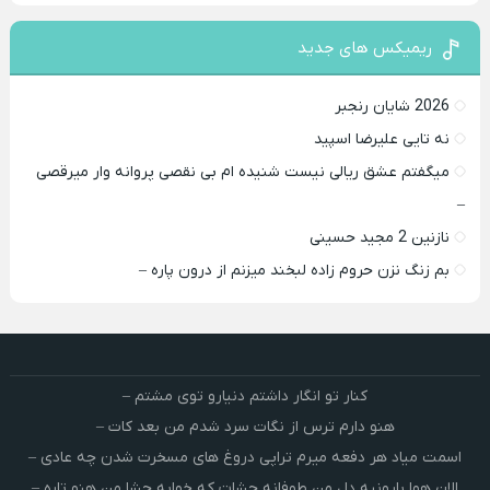
ریمیکس های جدید
2026 شایان رنجبر
نه تایی علیرضا اسپید
میگفتم عشق ریالی نیست شنیده ام بی نقصی پروانه وار میرقصی
–
نازنین 2 مجید حسینی
بم زنگ نزن حروم زاده لبخند میزنم از درون پاره –
کنار تو انگار داشتم دنیارو توی مشتم –
هنو دارم ترس از نگات سرد شدم من بعد کات –
اسمت میاد هر دفعه میرم تراپی دروغ‌ های مسخرت شدن چه عادی –
الان هوا بارونیه دل من طوفانه چشات که خوابه چشا من هنو تاره –