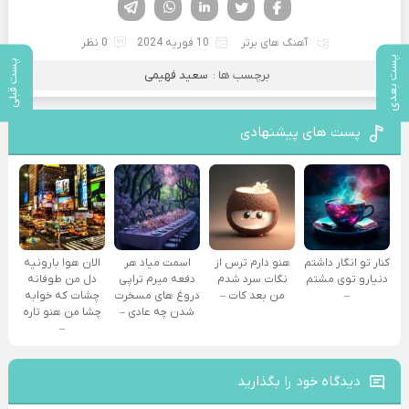
فیسوک
تویتر
لینکدین
واتساپ
تلگرام
آهنگ های برتر
10 فوریه 2024
0 نظر
پست بعدی
پست قبلی
برچسب ها :
سعید فهیمی
پست های پیشنهادی
کنار تو انگار داشتم
هنو دارم ترس از
اسمت میاد هر
الان هوا بارونیه
دنیارو توی مشتم
نگات سرد شدم
دفعه میرم تراپی
دل من طوفانه
–
من بعد کات –
دروغ‌ های مسخرت
چشات که خوابه
شدن چه عادی –
چشا من هنو تاره
–
دیدگاه خود را بگذارید