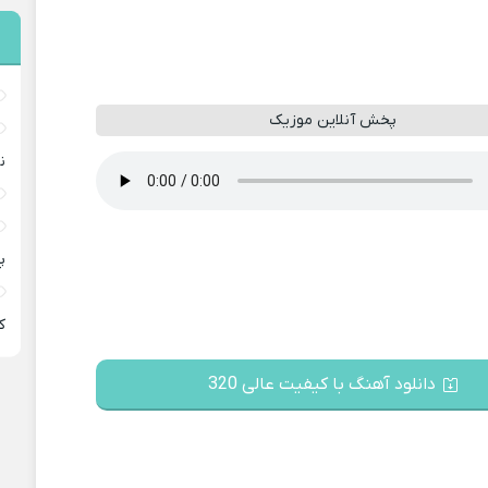
پخش آنلاین موزیک
ن
پ
ﻛ
دانلود آهنگ با کیفیت عالی 320