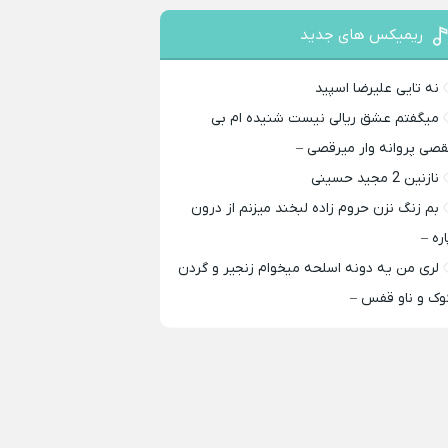
ریمیکس های جدید
نه تایی علیرضا اسپید
میگفتم عشق ریالی نیست شنیده ام بی
قصی پروانه وار میرقصی –
نازنین 2 مجید حسینی
بم زنگ نزن حروم زاده لبخند میزنم از درون
اره –
لری من یه دونه اسلحه میخوام زﻧﺠﻴﺮ و ﮔﺮدن
ﻮک و ﻧﺎو ﻗﻔﺲ –