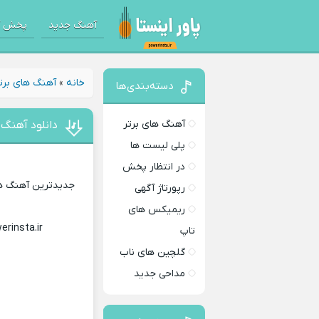
آهنگ جدید
پخش آ
خانه
»
آهنگ های برت
دسته‌بندی‌ها
آهنگ های برتر
دانلود آهنگ 
پلی لیست ها
در انتظار پخش
جدیدترین آهنگ های
رپورتاژ آگهی
ریمیکس های
erinsta.ir
Download Music
تاپ
گلچین های ناب
مداحی جدید