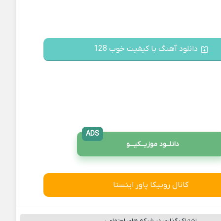
دانلود آهنگ با کیفیت خوب 128
ADS
دانلــود موزیــکیـــو
کانال روبیکا پاور اینستا
اشتراک گذاری در شبکه های اجتماعی