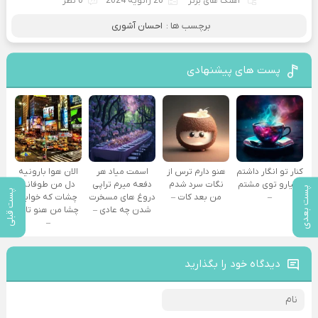
آهنگ های برتر
26 ژانویه 2024
0 نظر
برچسب ها :
احسان آشوری
پست های پیشنهادی
کنار تو انگار داشتم
هنو دارم ترس از
اسمت میاد هر
الان هوا بارونیه
دنیارو توی مشتم
نگات سرد شدم
دفعه میرم تراپی
دل من طوفانه
پست بعدی
پست قبلی
–
من بعد کات –
دروغ‌ های مسخرت
چشات که خوابه
شدن چه عادی –
چشا من هنو تاره
–
دیدگاه خود را بگذارید