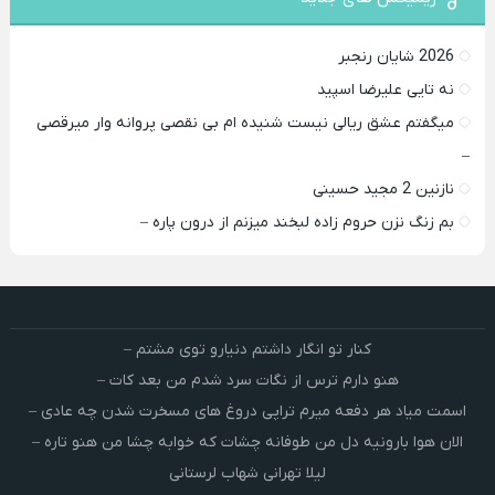
2026 شایان رنجبر
نه تایی علیرضا اسپید
میگفتم عشق ریالی نیست شنیده ام بی نقصی پروانه وار میرقصی
–
نازنین 2 مجید حسینی
بم زنگ نزن حروم زاده لبخند میزنم از درون پاره –
کنار تو انگار داشتم دنیارو توی مشتم –
هنو دارم ترس از نگات سرد شدم من بعد کات –
اسمت میاد هر دفعه میرم تراپی دروغ‌ های مسخرت شدن چه عادی –
الان هوا بارونیه دل من طوفانه چشات که خوابه چشا من هنو تاره –
لیلا تهرانی شهاب لرستانی