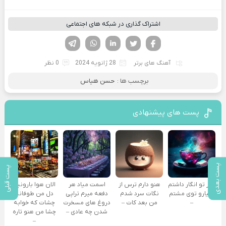
اشتراک گذاری در شبکه های اجتماعی
فیسوک
تویتر
لینکدین
واتساپ
تلگرام
آهنگ های برتر
28 ژانویه 2024
0 نظر
برچسب ها :
حسن هیاس
پست های پیشنهادی
پست بعدی
پست قبلی
کنار تو انگار داشتم
هنو دارم ترس از
اسمت میاد هر
الان هوا بارونیه
دنیارو توی مشتم
نگات سرد شدم
دفعه میرم تراپی
دل من طوفانه
–
من بعد کات –
دروغ‌ های مسخرت
چشات که خوابه
شدن چه عادی –
چشا من هنو تاره
–