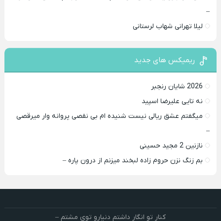
–
لیلا تهرانی شهاب لرستانی
ریمیکس های جدید
2026 شایان رنجبر
نه تایی علیرضا اسپید
میگفتم عشق ریالی نیست شنیده ام بی نقصی پروانه وار میرقصی
–
نازنین 2 مجید حسینی
بم زنگ نزن حروم زاده لبخند میزنم از درون پاره –
کنار تو انگار داشتم دنیارو توی مشتم –