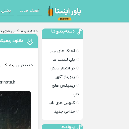
آهنگ جدید
پخش آ
دسته‌بندی‌ها
خانه
»
ریمیکس های تا
دانلود ریمی
آهنگ های برتر
پلی لیست ها
جدیدترین
ریمیکس
در انتظار پخش
رپورتاژ آگهی
rinsta.ir
Download Remix
ریمیکس های
تاپ
گلچین های ناب
مداحی جدید
پیوندها