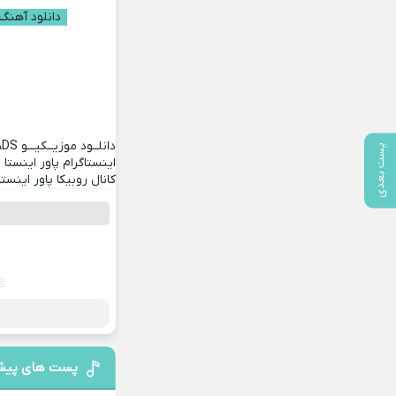
دانلود آهنگ 
دانلــود موزیــکیـــو
ADS
پست بعدی
اینستاگرام پاور اینستا
کانال روبیکا پاور اینستا
پست های پیش