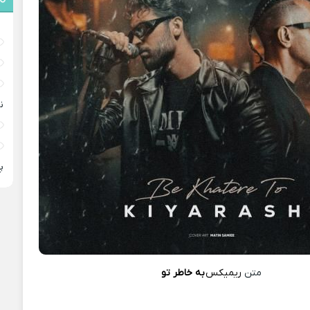
ن
پ
متن
ریمیکس
به خاطر تو