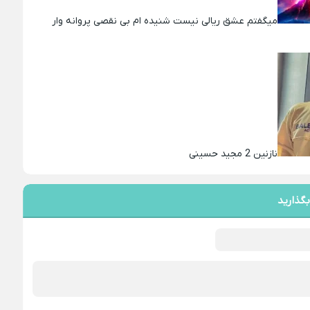
میگفتم عشق ریالی نیست شنیده ام بی نقصی پروانه وار
نازنین 2 مجید حسینی
بگذارید