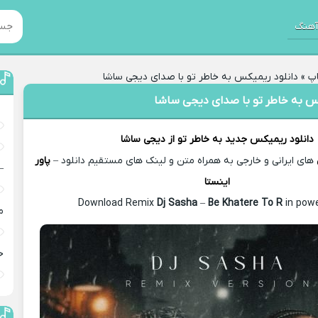
هنگ
پ
»
دانلود ریمیکس به خاطر تو با صدای دیجی ساشا
کس به خاطر تو با صدای دیجی ساشا
دانلود ریمیکس جدید
به خاطر تو از
دیجی ساشا
های ایرانی و خارجی به همراه متن و لینک های مستقیم دانلود –
پاور
–
اینستا
Dj Sasha
–
Be Khatere To R
in powe
م
خ