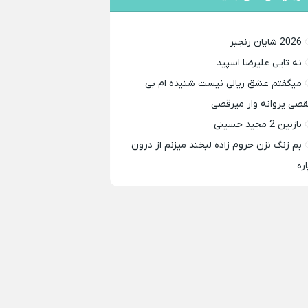
2026 شایان رنجبر
نه تایی علیرضا اسپید
میگفتم عشق ریالی نیست شنیده ام بی
قصی پروانه وار میرقصی –
نازنین 2 مجید حسینی
بم زنگ نزن حروم زاده لبخند میزنم از درون
اره –