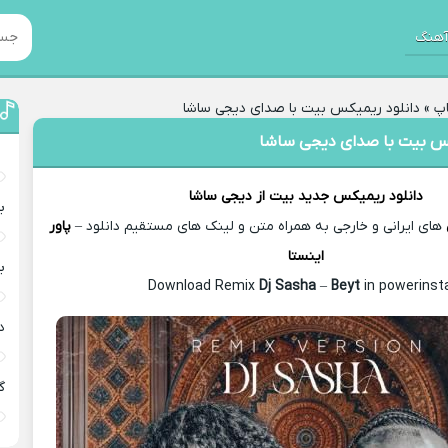
هنگ
پ
»
دانلود ریمیکس بیت با صدای دیجی ساشا
کس بیت با صدای دیجی ساشا
دانلود ریمیکس جدید
بیت از
دیجی ساشا
ب
های ایرانی و خارجی به همراه متن و لینک های مستقیم دانلود –
پاور
اینستا
ب
Dj Sasha
–
Beyt
in powerinsta
د
گ