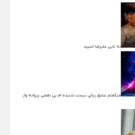
نه تایی علیرضا اسپید
میگفتم عشق ریالی نیست شنیده ام بی نقصی پروانه وار