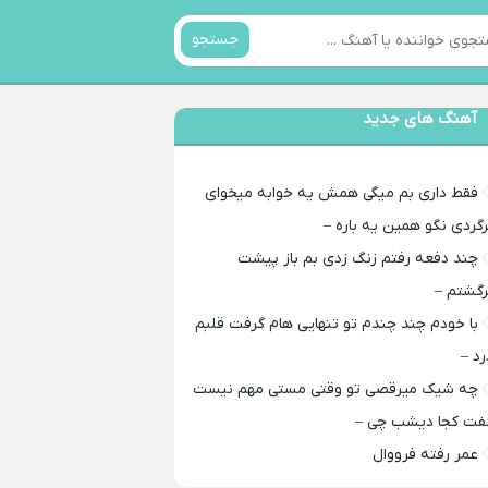
جستجو
آهنگ های جدید
فقط داری بم میگی همش یه خوابه میخوای
رگردی نگو همین یه باره –
چند دفعه رفتم زنگ زدی بم باز پیشت
رگشتم –
با خودم چند چندم تو تنهایی هام گرفت قلبم
رد –
چه شیک میرقصی تو وقتی مستی مهم نیست
فت کجا دیشب چی –
عمر رفته فرووال