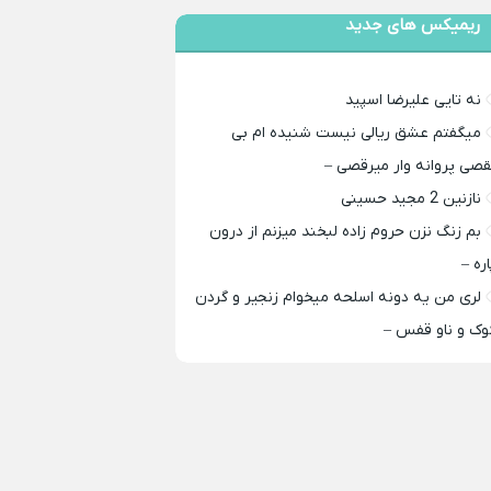
ریمیکس های جدید
نه تایی علیرضا اسپید
میگفتم عشق ریالی نیست شنیده ام بی
قصی پروانه وار میرقصی –
نازنین 2 مجید حسینی
بم زنگ نزن حروم زاده لبخند میزنم از درون
اره –
لری من یه دونه اسلحه میخوام زﻧﺠﻴﺮ و ﮔﺮدن
ﻮک و ﻧﺎو ﻗﻔﺲ –