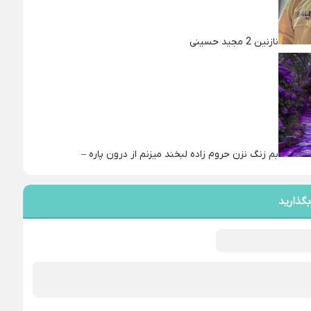
نازنین 2 مجید حسینی
بم زنگ نزن حروم زاده لبخند میزنم از درون پاره –
بگذارید