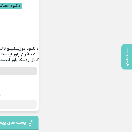
دانلود آهنگ 
دانلــود موزیــکیـــو
ADS
پست بعدی
اینستاگرام پاور اینستا
کانال روبیکا پاور اینستا
پست های پیش