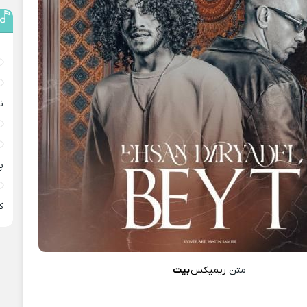
ن
پ
ﻛ
متن
ریمیکس
بیت