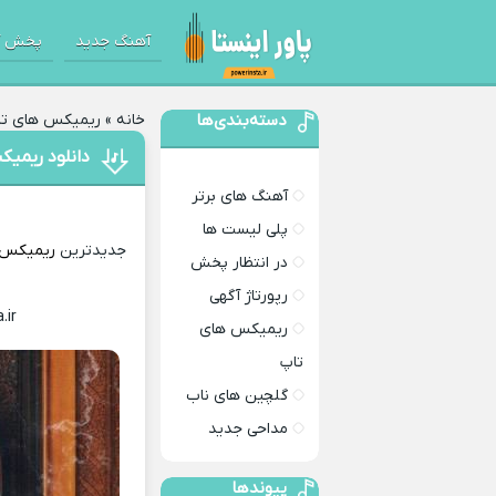
آهنگ جدید
پخش آ
دسته‌بندی‌ها
خانه
»
ریمیکس های تا
دانلود ریمی
آهنگ های برتر
پلی لیست ها
جدیدترین
ریمیکس
در انتظار پخش
رپورتاژ آگهی
.ir
Download Remix
ریمیکس های
تاپ
گلچین های ناب
مداحی جدید
پیوندها