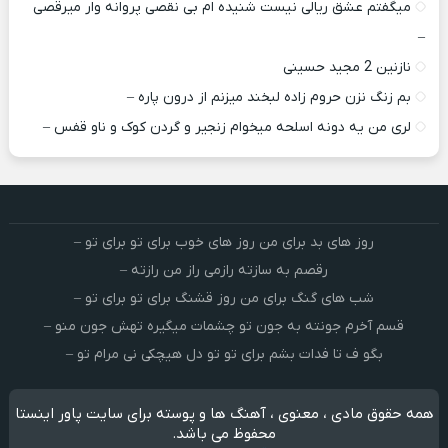
میگفتم عشق ریالی نیست شنیده ام بی نقصی پروانه وار میرقصی
–
نازنین 2 مجید حسینی
بم زنگ نزن حروم زاده لبخند میزنم از درون پاره –
لری من یه دونه اسلحه میخوام زﻧﺠﻴﺮ و ﮔﺮدن ﻛﻮک و ﻧﺎو ﻗﻔﺲ –
روز های بد برای من روز های خوب برای تو برای تو –
رقصم به سازته رازمی راز من رازته –
شب های گنگ برای من روز قشنگ برای تو برای تو –
قسم آخرم جونته به جون تو چشمات میگیره تهش جون منو –
بگو ف تا فدات بشم برای تو تو دل هیچکی نی مرام تو –
همه حقوق مادی ، معنوی ، آهنگ ها و پوسته برای سایت پاور اینستا
محفوظ می باشد.