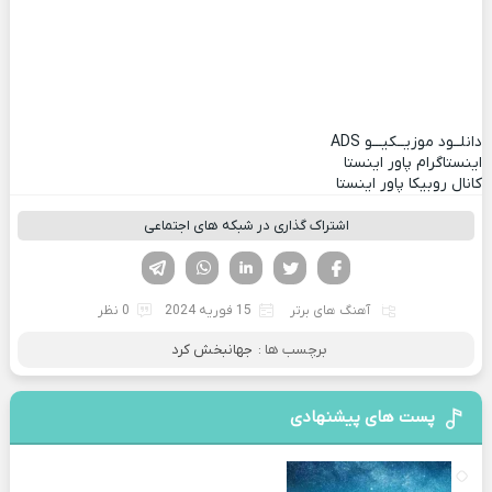
دانلــود موزیــکیـــو
ADS
اینستاگرام پاور اینستا
کانال روبیکا پاور اینستا
اشتراک گذاری در شبکه های اجتماعی
فیسوک
تویتر
لینکدین
واتساپ
تلگرام
آهنگ های برتر
15 فوریه 2024
0 نظر
برچسب ها :
جهانبخش کرد
پست های پیشنهادی