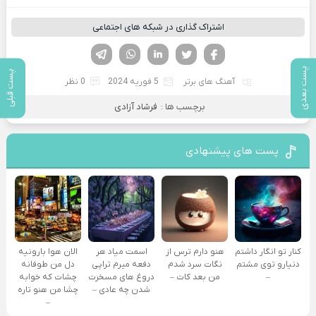
اشتراک گذاری در شبکه های اجتماعی
فیسوک
تویتر
لینکدین
واتساپ
تلگرام
پست بعدی
پست قبلی
آهنگ های برتر
5 فوریه 2024
0 نظر
برچسب ها :
فرشاد آزادی
پست های پیشنهادی
کنار تو انگار داشتم
هنو دارم ترس از
اسمت میاد هر
الان هوا بارونیه
دنیارو توی مشتم
نگات سرد شدم
دفعه میرم تراپی
دل من طوفانه
–
من بعد کات –
دروغ‌ های مسخرت
چشات که خوابه
شدن چه عادی –
چشا من هنو تاره
–