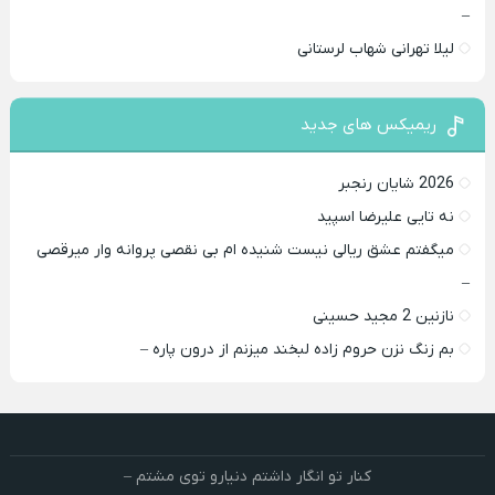
–
لیلا تهرانی شهاب لرستانی
ریمیکس های جدید
2026 شایان رنجبر
نه تایی علیرضا اسپید
میگفتم عشق ریالی نیست شنیده ام بی نقصی پروانه وار میرقصی
–
نازنین 2 مجید حسینی
بم زنگ نزن حروم زاده لبخند میزنم از درون پاره –
کنار تو انگار داشتم دنیارو توی مشتم –